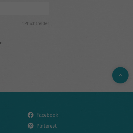
* Pflichtfelder
n.
Top
Facebook
Pinterest