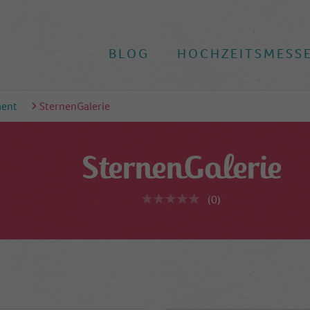
BLOG
HOCHZEITSMESS
ment
SternenGalerie
SternenGalerie
(0)