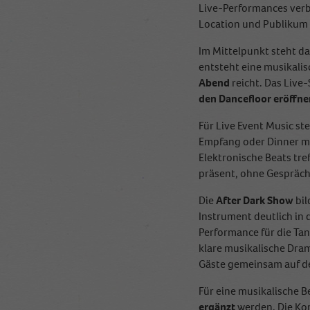
Live-Performances verbi
Location und Publikum 
Im Mittelpunkt steht d
entsteht eine musikali
Abend
reicht. Das Liv
den Dancefloor eröffne
Für Live Event Music st
Empfang oder Dinner mi
Elektronische Beats tre
präsent, ohne Gespräch
Die
After Dark Show
bil
Instrument deutlich in
Performance für die Tan
klare musikalische Dram
Gäste gemeinsam auf der
Für eine musikalische 
ergänzt
werden. Die Kom