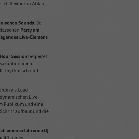
ich flexibel an Ablauf,
onischen Sounds
. So
elassenen
Party am
rägendes Live-Element
Hour Session
begleitet
Saxophonlinien.
ll, rhythmisch und
phon als Lead-
r dynamischen Live-
em Publikum und eine
 Schritt aufbaut und die
ch einen erfahrenen DJ
lität eines