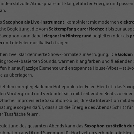
nden stilvolle Atmosphäre mit klar geführter Energie und passen s
an.
as
Saxophon als Live-Instrument
, kombiniert mit modernen
elektr
sche Begleitung, die vom
Sektempfang eurer Hochzeit
bis zur ausg
e-Saxophon kann dabei
elegant im Hintergrund
begleiten oder als
p
n
und die Feier musikalisch tragen.
ehen zwei klar definierte Show-Formate zur Verfügung. Die
Golden 
t groove-basierten Sounds, warmen Klangfarben und fließenden 
ffen hier auf jazzige Elemente und entspannte House-Vibes – stilvo
e zu überlagern.
det den energiegeladenen Höhepunkt der Feier. Hier tritt das Saxo
 den Vordergrund und verbindet sich mit treibenden Beats zu eine
zfläche. Improvisierte Saxophon-Solos, direkte Interaktion mit d
aturgie sorgen dafür, dass sich die Energie des Abends Schritt für
 Tanzfläche feiern.
Begleitung des gesamten Abends kann das
Saxophon zusätzlich dur
bination aus DJ und Saxophon für Hochzeiten verbindet die Flexibi