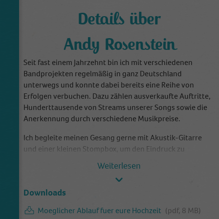
Details über
Andy Rosenstein
Seit fast einem Jahrzehnt bin ich mit verschiedenen
Bandprojekten regelmäßig in ganz Deutschland
unterwegs und konnte dabei bereits eine Reihe von
Erfolgen verbuchen. Dazu zählen ausverkaufte Auftritte,
Hunderttausende von Streams unserer Songs sowie die
Anerkennung durch verschiedene Musikpreise.
Ich begleite meinen Gesang gerne mit Akustik-Gitarre
und einer kleinen Stompbox, um den Eindruck zu
erwecken, eine ganze Band stünde hinter mir. Obwohl ich
im Raum Köln wohne, bin ich landesweit buchbar und
bereit, meine Musik überall dort zu präsentieren, wo sie
Downloads
ein offenes Ohr findet :-)
Moeglicher Ablauf fuer eure Hochzeit
(pdf, 8 MB)
Ich spiele auf verschiedensten Anlässen wie Hochzeiten,