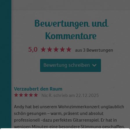
Trauungen, Sektempfänge, Firmenveranstaltungen,
Geburtstage, Beerdigungen und jegliche sonstige Events.
Bewertungen und
Mit meinen Auftritten möchte ich dazu beitragen, dass
diese besonderen Momente unvergesslich werden.
Kommentare
5,0
aus 3 Bewertungen
Bewertung schreiben
Verzaubert den Raum
Nic R.
schrieb am 22.12.2025
Andy hat bei unserem Wohnzimmerkonzert unglaublich
schön gesungen – warm, präsent und absolut
professionell -dazu perfektes Gitarrenspiel. Er hat in
wenigen Minuten eine besondere Stimmung geschaffen,