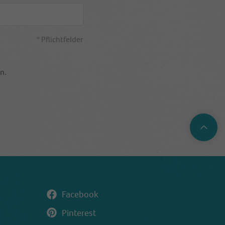
* Pflichtfelder
n.
Top
Facebook
Pinterest