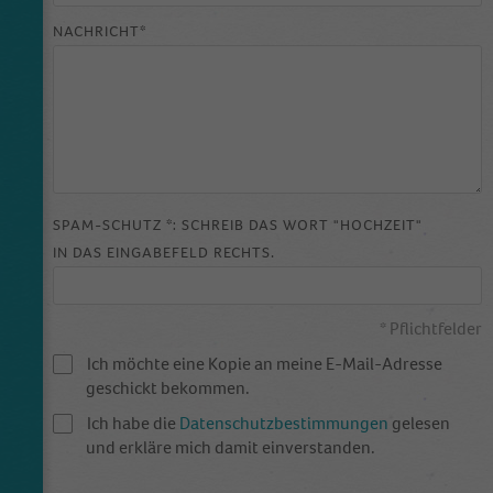
Anbieter
Google Analytics
NACHRICHT*
Laufzeit
1 Tag
This cookie is installed by Google Analytics.
The cookie is used to store information of
how visitors use a website and helps in
creating an analytics report of how the
Zweck
website is doing. The data collected including
SPAM-SCHUTZ *: SCHREIB DAS WORT "HOCHZEIT"
the number visitors, the source where they
IN DAS EINGABEFELD RECHTS.
have come from, and the pages visited in an
anonymous form.
* Pflichtfelder
Name
_dt_gtml
Ich möchte eine Kopie an meine E-Mail-Adresse
geschickt bekommen.
Anbieter
Google Tagmanager
Ich habe die
Datenschutzbestimmungen
gelesen
und erkläre mich damit einverstanden.
Laufzeit
1 Day