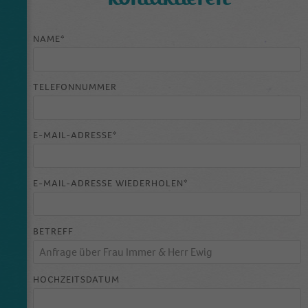
Ist nötig um die Grundfunktion (Favoriten
Zweck
speichern) zu bedienen.
NAME*
Name
_ga
TELEFONNUMMER
Anbieter
Google Analytics
Laufzeit
2 Jahre
E-MAIL-ADRESSE*
This cookie is installed by Google Analytics.
The cookie is used to calculate visitor,
E-MAIL-ADRESSE WIEDERHOLEN*
session, campaign data and keep track of site
Zweck
usage for the site's analytics report. The
cookies store information anonymously and
BETREFF
assign a randomly generated number to
identify unique visitors.
HOCHZEITSDATUM
Name
_gid