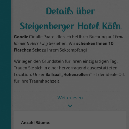
Details über
Steigenberger Hotel Köln
Goodie
für alle Paare, die sich bei Ihrer Buchung auf
Frau
Immer & Herr Ewig
beziehen: Wir
schenken Ihnen 10
Flaschen Sekt
zu Ihrem Sektempfang!
Wir legen den Grundstein für Ihren einzigartigen Tag.
Trauen Sie sich in einer hervorragend ausgestatteten
Location. Unser
Ballsaal
„Hohenzollern“
ist der ideale Ort
für Ihre
Traumhochzeit
.
Betreten Sie Ihre Location im Steigenberger Hotel Köln
durch einen separaten Eingang mit
rotem Teppich
. Der
exklusive Ein- und Ausgang ist ideal geeignet für ein
schickes Fotoshooting oder den Sektempfang. Feiern Sie
im eleganten, lichtdurchfluteten Ballsaal gegenüber der
Anzahl Räume:
Hahnentorburg eine einzigartige Hochzeit mit ihren