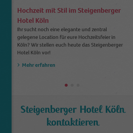
anonymous form.
Hochzeit mit Stil im Steigenberger
Hotel Köln
Name
_dt_gtml
Ihr sucht noch eine elegante und zentral
gelegene Location für eure Hochzeitsfeier in
Anbieter
Google Tagmanager
Köln? Wir stellen euch heute das Steigenberger
Laufzeit
1 Day
Hotel Köln vor!
This cookie is installed by Google Analytics.
Mehr erfahren
The cookie is used to store information of
how visitors use a website and helps in
creating an analytics report of how the
Zweck
wbsite is doing. The data collected including
the number visitors, the source where they
have come from, and the pages viisted in an
Steigenberger Hotel Köln
anonymous form.
kontaktieren