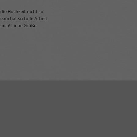
die Hochzeit nicht so
eam hat so tolle Arbeit
euch! Liebe Grüße
etreuung bei der Planung
ben wir den Seepavillion
 gezögert - gebucht!
cht hatten und auch
 denken noch oft an