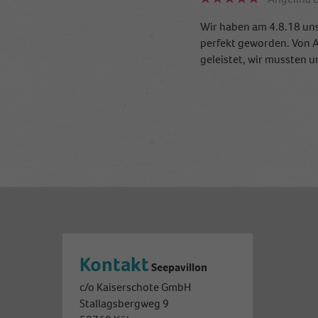
Wir haben am 4.8.18 unse
perfekt geworden. Von An
geleistet, wir mussten 
Traumhafte Loc
Traumhochzeit 
Claudia B.
Anna-Kati
Traumhafte Location mit
Erst dachte ich eine Hoc
und erstklassiger Servic
gefunden und die wunder
Auch später wurden wir 
usnere Sonderwünsche ni
unsere Traumhochzeit im
Kontakt
Seepavillon
c/o Kaiserschote GmbH
Stallagsbergweg 9