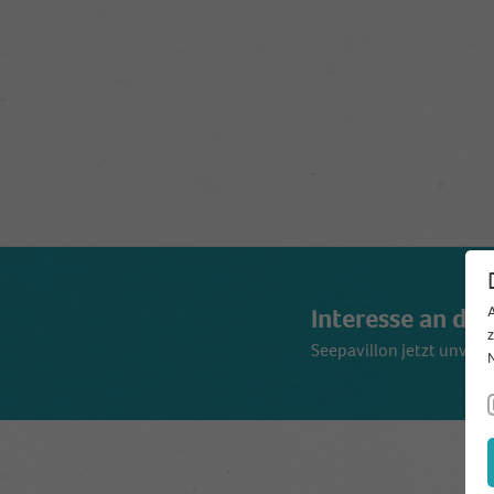
Interesse an di
Seepavillon jetzt unverb