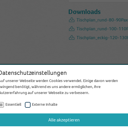
Downloads
Tischplan_rund-80-90Pax
Tischplan_rund-100-110
Tischplan_eckig-120-130
Datenschutzeinstellungen
esem Anbieter?
Auf unserer Webseite werden Cookies verwendet. Einige davon werden
Jetzt K
zwingend benötigt, während es uns andere ermöglichen, Ihre
indlich für eure Hochzeit anfragen.
Nutzererfahrung auf unserer Webseite zu verbessern.
Essentiell
Externe Inhalte
Alle akzeptieren