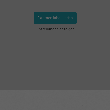
cookie is used to store information of how visitors
use a website and helps in creating an analytics
Zweck
report of how the website is doing. The data
Externen Inhalt laden
collected including the number visitors, the source
where they have come from, and the pages visited
Einstellungen anzeigen
in an anonymous form.
Name
_dt_gtml
Anbieter
Google Tagmanager
Laufzeit
1 Day
This cookie is installed by Google Analytics. The
cookie is used to store information of how visitors
use a website and helps in creating an analytics
Zweck
report of how the wbsite is doing. The data collected
including the number visitors, the source where
they have come from, and the pages viisted in an