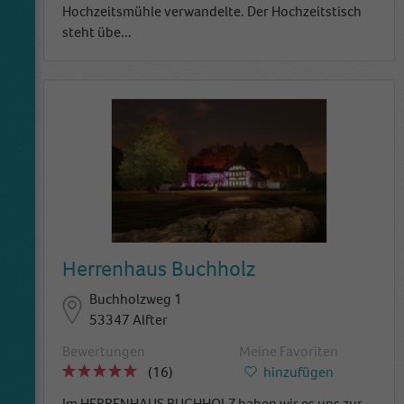
Hochzeitsmühle verwandelte. Der Hochzeitstisch
steht übe
...
Herrenhaus Buchholz
Buchholzweg 1
53347 Alfter
Bewertungen
Meine Favoriten
(16)
hinzufügen
Im HERRENHAUS BUCHHOLZ haben wir es uns zur