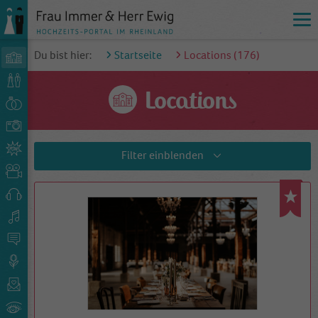
Du bist hier:
Startseite
Locations (
176
)
Locations
Filter
einblenden