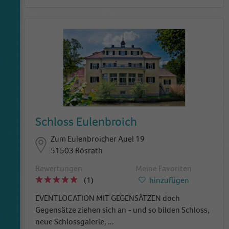
wbsite is doing. The data collected including
the number visitors, the source where they
have come from, and the pages viisted in an
anonymous form.
Schloss Eulenbroich
Zum Eulenbroicher Auel 19
51503 Rösrath
Bewertungen
Meine Favoriten
(1)
hinzufügen
EVENTLOCATION MIT GEGENSÄTZEN doch
Gegensätze ziehen sich an - und so bilden Schloss,
neue Schlossgalerie,
...