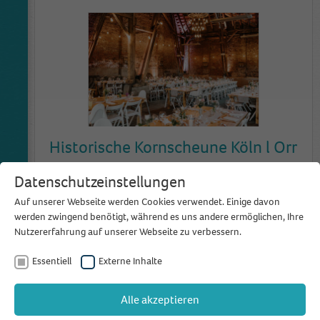
Historische Kornscheune Köln l Orr
Orrer Straße
Datenschutzeinstellungen
50259 Pulheim
Auf unserer Webseite werden Cookies verwendet. Einige davon
Bewertungen
Meine Favoriten
werden zwingend benötigt, während es uns andere ermöglichen, Ihre
(1)
hinzufügen
Nutzererfahrung auf unserer Webseite zu verbessern.
Vintage – Boho – Industry…oder ein Mix aus allem?
Essentiell
Externe Inhalte
In der historischen Kornscheune könnt ihr euch
euren indi
...
Alle akzeptieren