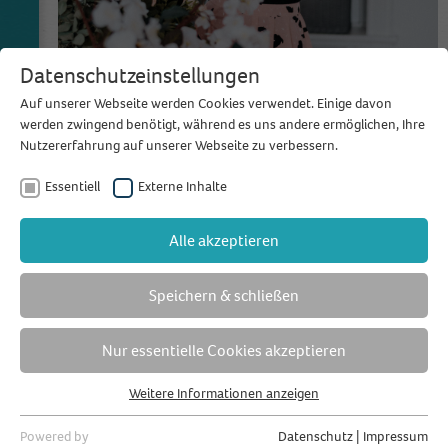
Datenschutzeinstellungen
Auf unserer Webseite werden Cookies verwendet. Einige davon
werden zwingend benötigt, während es uns andere ermöglichen, Ihre
Nutzererfahrung auf unserer Webseite zu verbessern.
Essentiell
Externe Inhalte
Alle akzeptieren
Speichern & schließen
Zu all diesen Fragen musste sich Charlotte mühsam und
Stück für Stück die Antworten auf eigene Faust
Nur essentielle Cookies akzeptieren
erarbeiten und auch aus nicht ganz so schönen
Erfahrungen lernen. In der Rückschau auf ihren Start in
Weitere Informationen anzeigen
der Hochzeitsbranche gibt sie zu: "Ich hätte mir einen
Essentiell
virtuellen Ort gewünscht, wo ich Antworten finde und
Essentielle Cookies werden für grundlegende Funktionen der
Powered by
Datenschutz
|
Impressum
mich gut aufgehoben fühle." Genau diesen Ort wollen