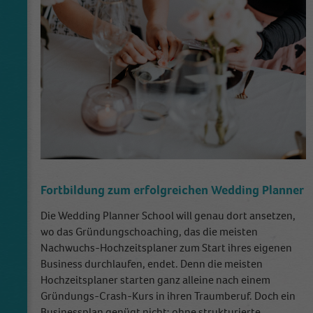
session, campaign data and keep track of site
Zweck
usage for the site's analytics report. The
cookies store information anonymously and
assign a randomly generated number to
identify unique visitors.
Name
_gid
Anbieter
Google Analytics
Laufzeit
1 Tag
Fortbildung zum erfolgreichen Wedding Planner
This cookie is installed by Google Analytics.
Die Wedding Planner School will genau dort ansetzen,
The cookie is used to store information of
wo das Gründungschoaching, das die meisten
how visitors use a website and helps in
Nachwuchs-Hochzeitsplaner zum Start ihres eigenen
creating an analytics report of how the
Zweck
website is doing. The data collected including
Business durchlaufen, endet. Denn die meisten
the number visitors, the source where they
Hochzeitsplaner starten ganz alleine nach einem
have come from, and the pages visited in an
Gründungs-Crash-Kurs in ihren Traumberuf. Doch ein
anonymous form.
Businessplan genügt nicht: ohne strukturierte