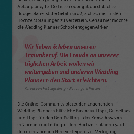
Ablaufpläne, To-Do Listen oder gut durchdachte
Budgetpläne ist die Gefahr groß, sich schnell in den
Name
_dt_gtml
Hochzeitsplanungen zu verzetteln. Genau hier möchte
die Wedding Planner School entgegenwirken.
Anbieter
Google Tagmanager
Laufzeit
1 Day
Wir lieben & leben unseren
Traumberuf. Die Freude an unserer
This cookie is installed by Google Analytics.
täglichen Arbeit wollen wir
The cookie is used to store information of
how visitors use a website and helps in
weitergeben und anderen Wedding
creating an analytics report of how the
Plannern den Start erleichtern.
Zweck
wbsite is doing. The data collected including
Karina von Festtagsdesign Weddings & Parties
the number visitors, the source where they
have come from, and the pages viisted in an
anonymous form.
Die Online-Community bietet den angehenden
Wedding Plannern hilfreiche Business-Tipps, Guidelines
und Tipps für den Berufsalltag – das Know-how von
erfahrenen und erfolgreichen Hochzeitsplanern wird
den unerfahrenen Neueinsteigern zur Verfügung