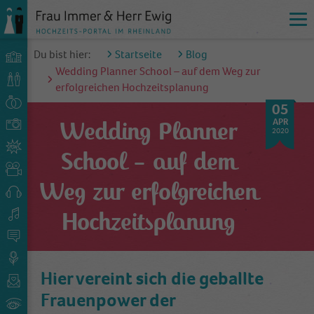
Du bist hier:
Startseite
Blog
Wedding Planner School – auf dem Weg zur
erfolgreichen Hochzeitsplanung
05
APR
Wedding Planner
2020
School – auf dem
Weg zur erfolgreichen
Hochzeitsplanung
Hier vereint sich die geballte
Frauenpower der