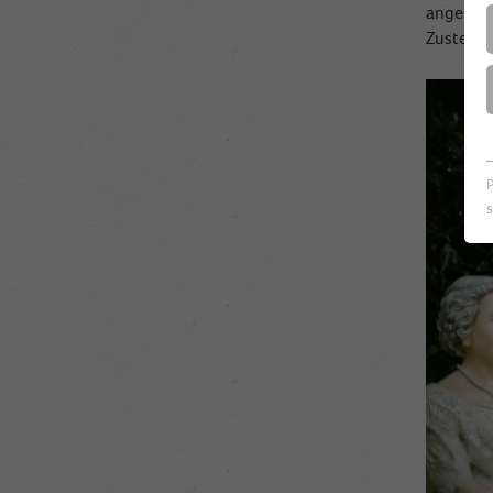
angeschl
Zustellb
s