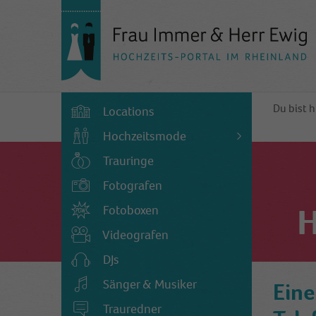
Du bist h
Locations
Hochzeitsmode
Trauringe
Fotografen
Fotoboxen
H
Videografen
DJs
Sänger & Musiker
Eine
Trauredner