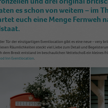
fonzellen und drei original brit
aten es schon von weitem – im T
rtet euch eine Menge Fernweh n
lstaat.
eder Tür der einzigartigen Eventlocation gibt es eine neue – very b
diesen Räumlichkeiten steckt viel Liebe zum Detail und Begeisterun
ch dem Brexit entstand im beschaulichen Vettelschoß ein kleines 
od Inn Eventlocation
.