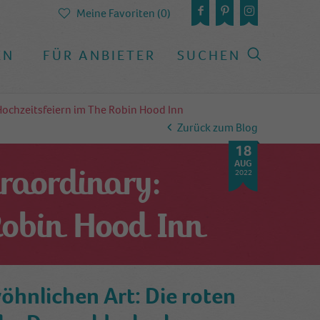
Meine Favoriten (0)
EN
FÜR ANBIETER
SUCHEN
 Hochzeitsfeiern im The Robin Hood Inn
Zurück zum Blog
18
AUG
traordinary:
2022
Robin Hood Inn
öhnlichen Art: Die roten