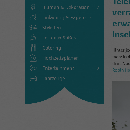
Tele
Blumen & Dekoration
verr
Einladung & Papeterie
erwa
Stylisten
Inse
Torten & Süßes
Catering
Hinter j
man: in 
Hochzeitsplaner
drin. Na
Entertainment
Robin Ho
Fahrzeuge