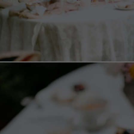
Name
_ga
Anbieter
Google Analytics
Laufzeit
2 Jahre
This cookie is installed by Google Analytics. The
cookie is used to calculate visitor, session, campaign
data and keep track of site usage for the site's
Zweck
analytics report. The cookies store information
anonymously and assign a randomly generated
number to identify unique visitors.
Name
_gid
Anbieter
Google Analytics
Laufzeit
1 Tag
This cookie is installed by Google Analytics. The