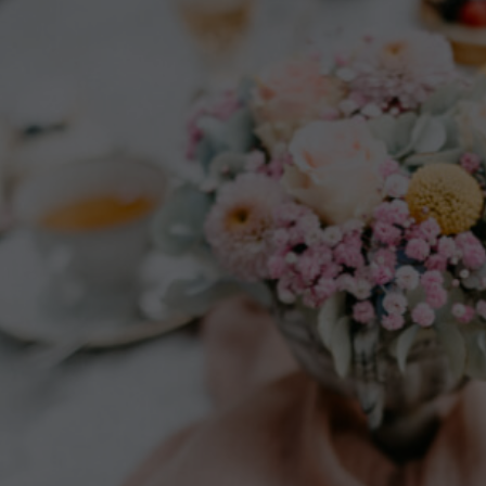
cookie is used to store information of how visitors
use a website and helps in creating an analytics
Zweck
report of how the website is doing. The data
collected including the number visitors, the source
where they have come from, and the pages visited
in an anonymous form.
Name
_dt_gtml
Anbieter
Google Tagmanager
Laufzeit
1 Day
This cookie is installed by Google Analytics. The
cookie is used to store information of how visitors
use a website and helps in creating an analytics
Zweck
report of how the wbsite is doing. The data collected
including the number visitors, the source where
they have come from, and the pages viisted in an