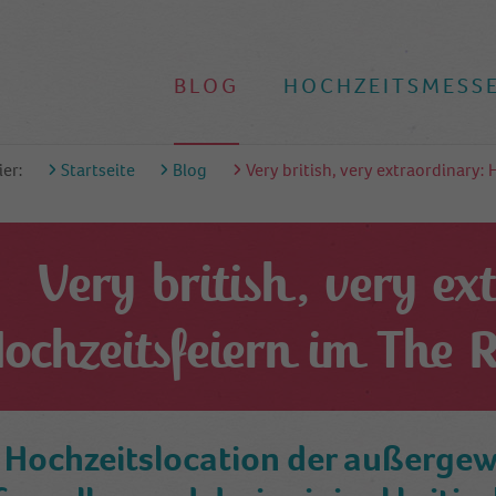
BLOG
HOCHZEITSMESS
ier:
Startseite
Blog
Very british, very extraordinary:
Very british, very ex
ochzeitsfeiern im The 
 Hochzeitslocation der außergew