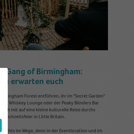
te Gang of Birmingham:
nen erwarten euch
ttingham Forest entführen, ihr im "Secret Garden"
chill Whiskey Lounge oder der Peaky Blinders Bar
ch mit auf eine kleine kulturelle Reise durchs
Hochzeitsfeier in Little Britain.
r nichts im Wege, denn in der Eventlocation und im