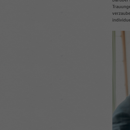
Trauunge
verzaube
individue