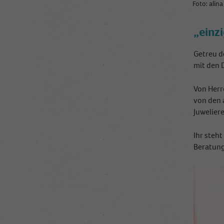
Foto: alin
„einz
Getreu d
mit den 
Von Herr
von den 
Juwelier
Ihr steh
Beratung