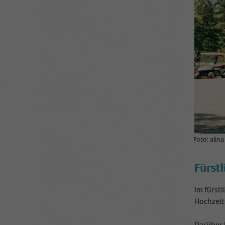
Foto: alin
Fürst
Im fürst
Hochzeit
Darüber 