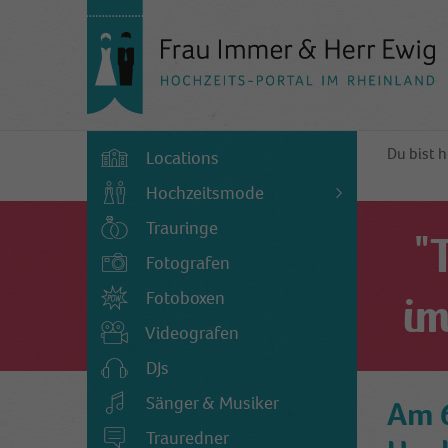
Du bist h
Locations
Hochzeitsmode
Trauringe
"
Fotografen
Fotoboxen
im
Videografen
DJs
Sänger & Musiker
Am 6
Trauredner