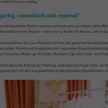
a CUERTEN fine art wedding
Name
_ga
Anbieter
Google Analytics
igartig, romantisch und regional“
Laufzeit
2 Jahre
es erfolgreichen Mottos warten auf euch und eure Ideen viele offe
Dienstleistern der Region – denn nur so findet ihr heraus, wer zu 
This cookie is installed by Google Analytics. The
cookie is used to calculate visitor, session, campaign
enausstattern bis Live-Musikern ist hier die gesamte Hochzeitsbra
data and keep track of site usage for the site's
Zweck
aktuellen Trends und Angeboten der regionalen Brautmodeboutiqu
analytics report. The cookies store information
en, Friseuren, Make-up-Artisten, Musikern, DJs oder Foto- und Vid
anonymously and assign a randomly generated
number to identify unique visitors.
t noch ganz am Anfang der Planung, und wisst noch gar nicht, wo i
sgespräch mit den ausgewählten professionellen Dienstleistern vor
Name
_gid
Anbieter
Google Analytics
Laufzeit
1 Tag
This cookie is installed by Google Analytics. The