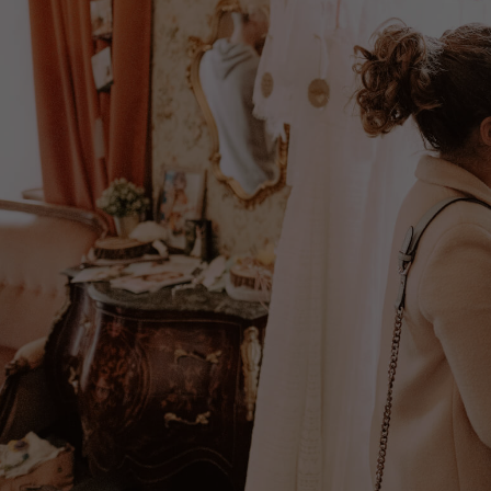
cookie is used to store information of how visitors
use a website and helps in creating an analytics
Zweck
report of how the website is doing. The data
collected including the number visitors, the source
where they have come from, and the pages visited
in an anonymous form.
Name
_dt_gtml
Anbieter
Google Tagmanager
Laufzeit
1 Day
This cookie is installed by Google Analytics. The
cookie is used to store information of how visitors
use a website and helps in creating an analytics
Zweck
report of how the wbsite is doing. The data collected
including the number visitors, the source where
they have come from, and the pages viisted in an