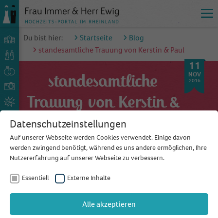
Du bist hier:
Startseite
Blog
standesamtliche Trauung von Kerstin & Paul
11
NOV
standesamtliche
2016
Trauung von Kerstin &
Paul
Datenschutzeinstellungen
Auf unserer Webseite werden Cookies verwendet. Einige davon
werden zwingend benötigt, während es uns andere ermöglichen, Ihre
Nutzererfahrung auf unserer Webseite zu verbessern.
IN DER STADTHALLE
Essentiell
Externe Inhalte
IN WUPPERTAL HABEN SICH
KERSTIN & PAUL DAS JA-WORT
Alle akzeptieren