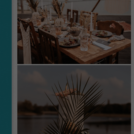
identify unique visitors.
Name
_gid
Anbieter
Google Analytics
Laufzeit
1 Tag
This cookie is installed by Google Analytics.
The cookie is used to store information of
how visitors use a website and helps in
creating an analytics report of how the
Zweck
website is doing. The data collected including
the number visitors, the source where they
have come from, and the pages visited in an
anonymous form.
Name
_dt_gtml