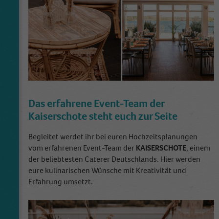
Anbieter
Frau Immer Herr Ewig
Externe Inhalte
Wir verwenden auf unserer Website externe Inhalte, um Ihnen
Laufzeit
11 Monate
zusätzliche Informationen anzubieten.
Ist nötig um die Grundfunktion (Favoriten
Zweck
speichern) zu bedienen.
Name
_ga
Das erfahrene Event-Team der
Kaiserschote steht euch zur Seite
Anbieter
Google Analytics
Begleitet werdet ihr bei euren Hochzeitsplanungen
Laufzeit
2 Jahre
vom erfahrenen Event-Team der
KAISERSCHOTE
, einem
der beliebtesten Caterer Deutschlands. Hier werden
This cookie is installed by Google Analytics.
eure kulinarischen Wünsche mit Kreativität und
The cookie is used to calculate visitor,
Erfahrung umsetzt.
session, campaign data and keep track of site
Zweck
usage for the site's analytics report. The
cookies store information anonymously and
assign a randomly generated number to