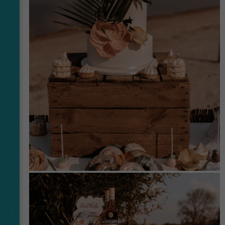
Anbieter
Google Tagmanager
Laufzeit
1 Day
This cookie is installed by Google Analytics.
The cookie is used to store information of
how visitors use a website and helps in
creating an analytics report of how the
Zweck
wbsite is doing. The data collected including
the number visitors, the source where they
have come from, and the pages viisted in an
anonymous form.