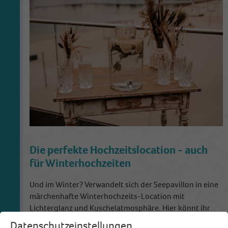
Die perfekte Hochzeitslocation - auch
für Winterhochzeiten
Und im Winter? Verwandelt sich der Seepavillon in eine
märchenhafte Winterhochzeits-Location mit
Lichterglanz und Kuschelatmosphäre. Hier könnt ihr
das ganze Jahr über stilvoll und exklusiv eure Hochzeit
Datenschutzeinstellungen