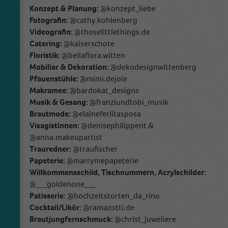
Konzept & Planung:
@konzept_liebe
Fotografin:
@cathy.kohlenberg
Videografin:
@thoselittlethings.de
Catering:
@kaiserschote
Floristik:
@bellaflora.witten
Mobiliar & Dekoration:
@dekodesignwittenberg
Pfauenstühle:
@mimi.dejoie
Makramee:
@bardokat_designs
Musik & Gesang:
@franziundtobi_musik
Brautmode:
@elaineferlitasposa
Visagistinnen:
@denisephilippent &
@anna.makeupartist
Trauredner:
@traufischer
Papeterie:
@marrymepapeterie
Willkommensschild, Tischnummern, Acrylschilder:
@___goldenone___
Patisserie:
@hochzeitstorten_da_rino
Cocktail/Likör:
@ramazotti.de
Brautjungfernschmuck:
@christ_juweliere