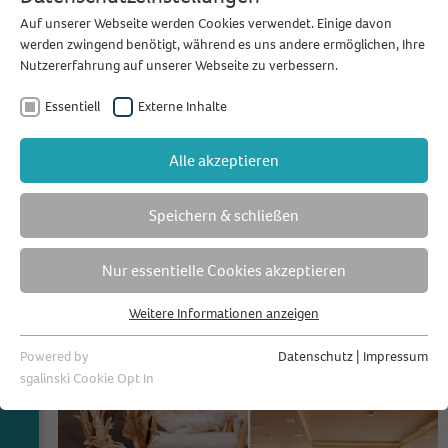
feiern.
Auf unserer Webseite werden Cookies verwendet. Einige davon
werden zwingend benötigt, während es uns andere ermöglichen, Ihre
Nutzererfahrung auf unserer Webseite zu verbessern.
Essentiell
Externe Inhalte
Alle akzeptieren
Speichern & schließen
Nur essentielle Cookies akzeptieren
Weitere Informationen anzeigen
Essentiell
Essentielle Cookies werden für grundlegende Funktionen der
Powered by
Datenschutz
|
Impressum
Webseite benötigt. Dadurch ist gewährleistet, dass die Webseite
sgalinski Cookie Opt In
einwandfrei funktioniert.
Name
Cookie-Informationen anzeigen
fihefavs