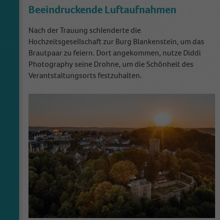
Laufzeit
2 Jahre
Beeindruckende Luftaufnahmen
This cookie is installed by Google Analytics.
Nach der Trauung schlenderte die
The cookie is used to calculate visitor,
Hochzeitsgesellschaft zur Burg Blankenstein, um das
session, campaign data and keep track of site
Brautpaar zu feiern. Dort angekommen, nutze Diddi
Zweck
usage for the site's analytics report. The
Photography seine Drohne, um die Schönheit des
cookies store information anonymously and
Verantstaltungsorts festzuhalten.
assign a randomly generated number to
identify unique visitors.
Name
_gid
Anbieter
Google Analytics
Laufzeit
1 Tag
This cookie is installed by Google Analytics.
The cookie is used to store information of
how visitors use a website and helps in
creating an analytics report of how the
Zweck