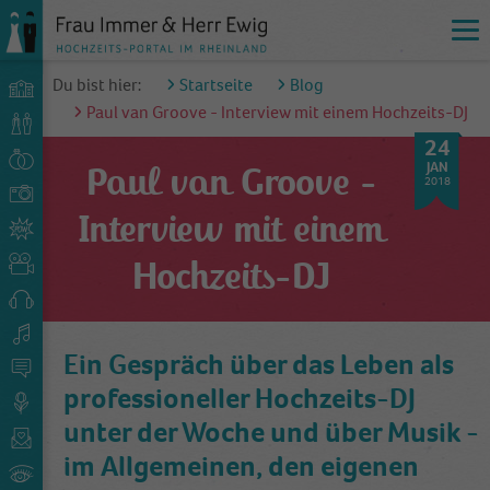
Du bist hier:
Startseite
Blog
Paul van Groove - Interview mit einem Hochzeits-DJ
24
JAN
Paul van Groove -
2018
Interview mit einem
Hochzeits-DJ
Ein Gespräch über das Leben als
professioneller Hochzeits-DJ
unter der Woche und über Musik -
im Allgemeinen, den eigenen