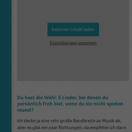
website is doing. The data collected including
the number visitors, the source where they
have come from, and the pages visited in an
anonymous form.
Externen Inhalt laden
Name
_dt_gtml
Einstellungen anzeigen
Anbieter
Google Tagmanager
Laufzeit
1 Day
This cookie is installed by Google Analytics.
The cookie is used to store information of
how visitors use a website and helps in
Du hast die Wahl: 5 Lieder, bei denen du
creating an analytics report of how the
Zweck
persönlich froh bist, wenn du sie nicht spielen
wbsite is doing. The data collected including
musst?
the number visitors, the source where they
have come from, and the pages viisted in an
Ich decke ja eine sehr große Bandbreite an Musik ab,
anonymous form.
aber es gibt ein paar Richtungen, da empfehle ich dann