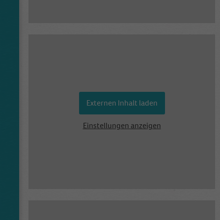
This cookie is installed by Google Analytics.
The cookie is used to calculate visitor,
session, campaign data and keep track of site
Zweck
usage for the site's analytics report. The
cookies store information anonymously and
assign a randomly generated number to
identify unique visitors.
Externen Inhalt laden
Name
_gid
Einstellungen anzeigen
Anbieter
Google Analytics
Laufzeit
1 Tag
This cookie is installed by Google Analytics.
The cookie is used to store information of
how visitors use a website and helps in
creating an analytics report of how the
Zweck