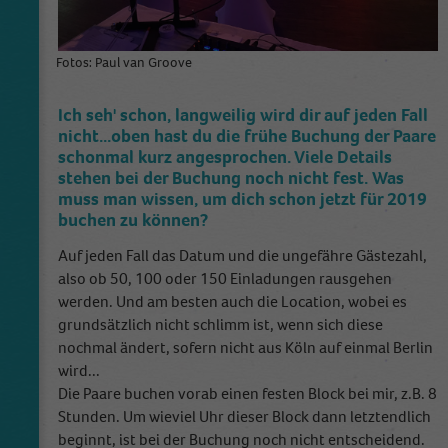
Fotos: Paul van Groove
Ich seh' schon, langweilig wird dir auf jeden Fall
nicht...oben hast du die frühe Buchung der Paare
schonmal kurz angesprochen. Viele Details
stehen bei der Buchung noch nicht fest. Was
muss man wissen, um dich schon jetzt für 2019
buchen zu können?
Auf jeden Fall das Datum und die ungefähre Gästezahl,
also ob 50, 100 oder 150 Einladungen rausgehen
werden. Und am besten auch die Location, wobei es
grundsätzlich nicht schlimm ist, wenn sich diese
nochmal ändert, sofern nicht aus Köln auf einmal Berlin
wird...
Die Paare buchen vorab einen festen Block bei mir, z.B. 8
Stunden. Um wieviel Uhr dieser Block dann letztendlich
beginnt, ist bei der Buchung noch nicht entscheidend.