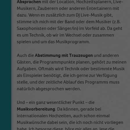
Absprachen
mit der Location, Hochzeitsplanern, Live-
Musikern, Zauberern oder anderen Entertainern mit
dazu. Wenn es zusätzlich zum DJ Live-Musik gibt,
stimme ich mich mit der Band oder dem Musiker (z.B.
Saxophonisten oder Sänger/in) im Vorfeld ab. Da geht
es um Technik, ob wir im Wechsel oder zusammen
spielen und um das Musikprogramm.
Auch die
Abstimmung mit Trauzeugen
und anderen
Gästen, die Programmpunkte planen, gehört zu meinen
Aufgaben. Oftmals wird Technik oder bestimmte Musik
als Einspieler benötigt, die ich gerne zur Verfügung
stelle, und der zeitliche Ablauf des Programms muss
natürlich abgesprochen werden.
Und – ein ganz wesentlicher Punkt – die
Musikvorbereitung
. Da können, gerade bei
internationalen Hochzeiten, auch schon einmal
Musikwünsche dabei sein, die ich noch nicht vorliegen
habe. Ich besorge diese, höre mir alles an, lese die