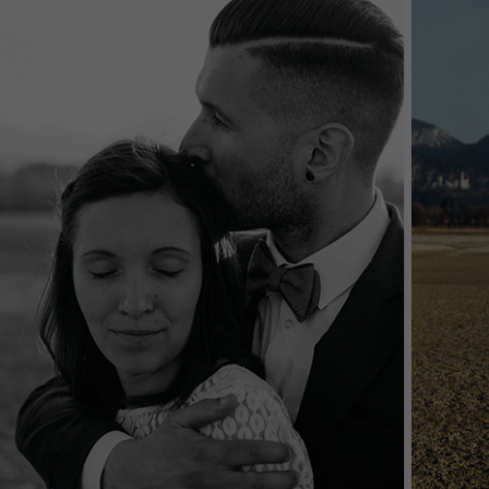
Name
_ga
Anbieter
Google Analytics
Laufzeit
2 Jahre
This cookie is installed by Google Analytics. The
cookie is used to calculate visitor, session, campaign
data and keep track of site usage for the site's
Zweck
analytics report. The cookies store information
anonymously and assign a randomly generated
number to identify unique visitors.
Name
_gid
Anbieter
Google Analytics
Laufzeit
1 Tag
This cookie is installed by Google Analytics. The