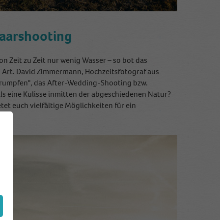
Paarshooting
n Zeit zu Zeit nur wenig Wasser – so bot das
n Art. David Zimmermann, Hochzeitsfotograf aus
chrumpfen", das After-Wedding-Shooting bzw.
ls eine Kulisse inmitten der abgeschiedenen Natur?
tet euch vielfältige Möglichkeiten für ein