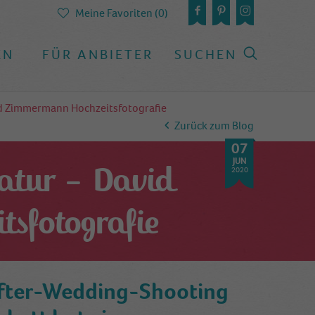
Meine Favoriten (0)
EN
FÜR ANBIETER
SUCHEN
id Zimmermann Hochzeitsfotografie
Zurück zum Blog
07
JUN
atur – David
2020
sfotografie
After-Wedding-Shooting