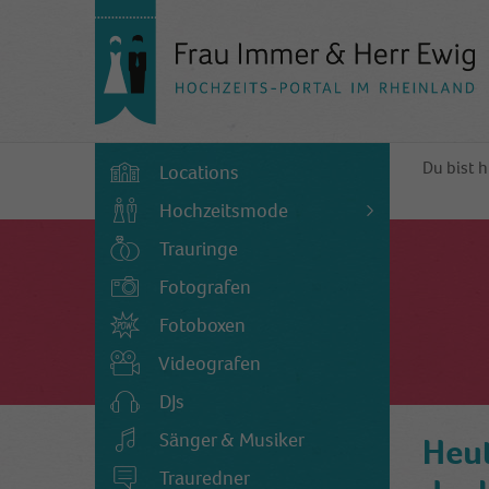
Du bist h
Locations
Hochzeitsmode
Trauringe
Fotografen
Fotoboxen
Videografen
DJs
Sänger & Musiker
Heut
Trauredner