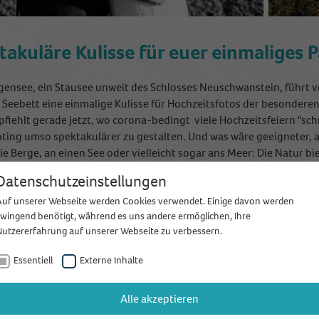
takuläre Kulisse für euer einmaliges 
gensee, ein Stausee unweit des Schlosses Neuschwanstein, führt vo
 Seebett eine einmalige Kulisse für Hochzeitsfotos der besondere
pfiehlt gerade jetzt, wo corona-bedingt viele Hochzeitsfeiern "s
ting umso spektakulärer zu gestalten. Und was wäre geeigneter, a
ie Berge, an einen See oder vielleicht sogar ans Meer: Die Natur bie
tiges Paarshooting.
Datenschutzeinstellungen
Auf unserer Webseite werden Cookies verwendet. Einige davon werden
zwingend benötigt, während es uns andere ermöglichen, Ihre
Nutzererfahrung auf unserer Webseite zu verbessern.
Essentiell
Externe Inhalte
Alle akzeptieren