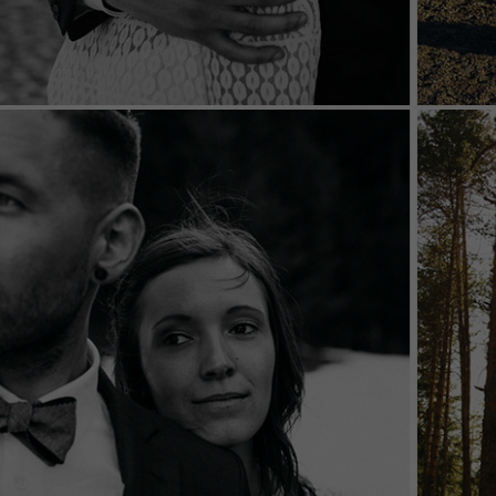
cookie is used to store information of how visitors
use a website and helps in creating an analytics
Zweck
report of how the website is doing. The data
collected including the number visitors, the source
where they have come from, and the pages visited
in an anonymous form.
Name
_dt_gtml
Anbieter
Google Tagmanager
Laufzeit
1 Day
This cookie is installed by Google Analytics. The
cookie is used to store information of how visitors
use a website and helps in creating an analytics
Zweck
report of how the wbsite is doing. The data collected
including the number visitors, the source where
they have come from, and the pages viisted in an