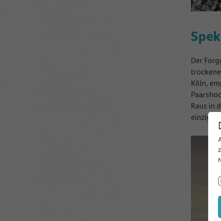
Spek
Der Forg
trockene
Köln, em
Paarshoo
Raus in d
einzigar