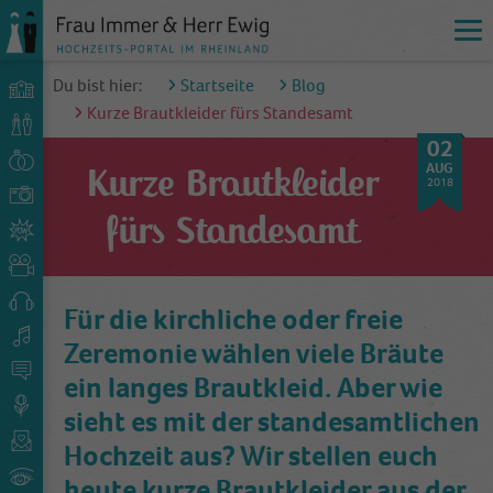
Du bist hier:
Startseite
Blog
Kurze Brautkleider fürs Standesamt
02
AUG
Kurze Brautkleider
2018
fürs Standesamt
Für die kirchliche oder freie
Zeremonie wählen viele Bräute
ein langes Brautkleid. Aber wie
sieht es mit der standesamtlichen
Hochzeit aus? Wir stellen euch
heute kurze Brautkleider aus der