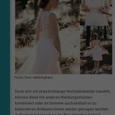
This cookie is installed by Google Analytics.
The cookie is used to store information of
how visitors use a website and helps in
creating an analytics report of how the
Zweck
wbsite is doing. The data collected including
the number visitors, the source where they
have come from, and the pages viisted in an
anonymous form.
Fotos: Sven Hebbinghaus
Da es sich um etwa knielange Hochzeitskleider handelt,
können diese mit anderen Kleidungsstücken
kombiniert oder im Sommer auch einfach so zu
besonderen Anlässen immer wieder getragen werden.
Außerdem lohnt sich so der Brautkleidkauf gleich