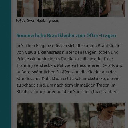
Name
_gid
Anbieter
Google Analytics
Fotos: Sven Hebbinghaus
Laufzeit
1 Tag
Sommerliche Brautkleider zum Öfter-Tragen
This cookie is installed by Google Analytics.
In Sachen Eleganz müssen sich die kurzen Brautkleider
The cookie is used to store information of
von Claudia keinesfalls hinter den langen Roben und
how visitors use a website and helps in
creating an analytics report of how the
Prinzessinnenkleidern für die kirchliche oder freie
Zweck
website is doing. The data collected including
Trauung verstecken. Mit vielen besonderen Details und
the number visitors, the source where they
außergewöhnlichen Stoffen sind die Kleider aus der
have come from, and the pages visited in an
Standesamt-Kollektion echte Schmuckstücke, die viel
anonymous form.
zu schade sind, um nach dem einmaligen Tragen im
Kleiderschrank oder auf dem Speicher einzustauben.
Name
_dt_gtml
Anbieter
Google Tagmanager
Laufzeit
1 Day