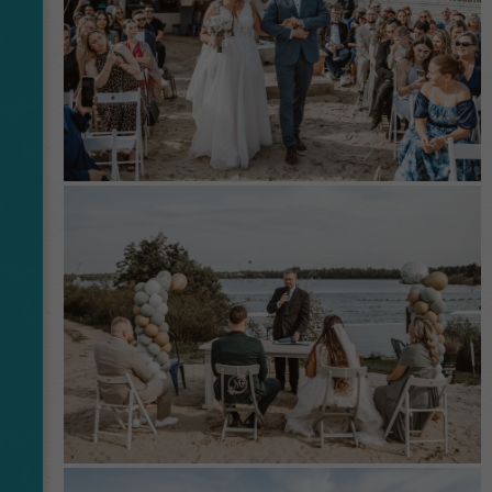
Laufzeit
1 Day
This cookie is installed by Google Analytics.
The cookie is used to store information of
how visitors use a website and helps in
creating an analytics report of how the
Zweck
wbsite is doing. The data collected including
the number visitors, the source where they
have come from, and the pages viisted in an
anonymous form.