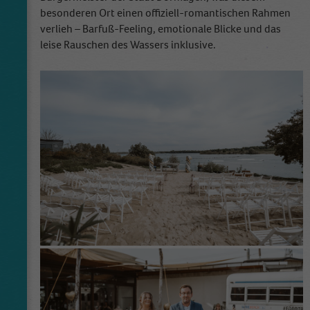
besonderen Ort einen offiziell-romantischen Rahmen
verlieh – Barfuß-Feeling, emotionale Blicke und das
Name
_gid
leise Rauschen des Wassers inklusive.
Anbieter
Google Analytics
Laufzeit
1 Tag
This cookie is installed by Google Analytics.
The cookie is used to store information of
how visitors use a website and helps in
creating an analytics report of how the
Zweck
website is doing. The data collected including
the number visitors, the source where they
have come from, and the pages visited in an
anonymous form.
Name
_dt_gtml
Anbieter
Google Tagmanager