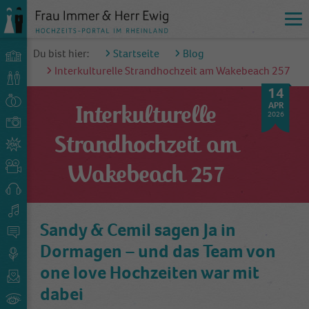
Du bist hier:
Startseite
Blog
Interkulturelle Strandhochzeit am Wakebeach 257
14
APR
Interkulturelle
2026
Strandhochzeit am
Wakebeach 257
Sandy & Cemil sagen Ja in
Dormagen – und das Team von
one love Hochzeiten war mit
dabei