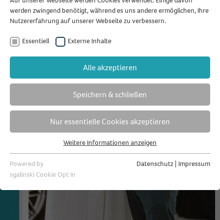
Auf unserer Webseite werden Cookies verwendet. Einige davon
werden zwingend benötigt, während es uns andere ermöglichen, Ihre
Nutzererfahrung auf unserer Webseite zu verbessern.
Essentiell
Externe Inhalte
Alle akzeptieren
Speichern & schließen
Nur essentielle Cookies akzeptieren
Weitere Informationen anzeigen
Essentiell
Essentielle Cookies werden für grundlegende Funktionen der
Powered by
Datenschutz
|
Impressum
Webseite benötigt. Dadurch ist gewährleistet, dass die Webseite
sgalinski Cookie Opt In
einwandfrei funktioniert.
Name
Cookie-Informationen anzeigen
fihefavs