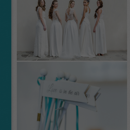
Anbieter
Google Analytics
Laufzeit
2 Jahre
This cookie is installed by Google Analytics.
The cookie is used to calculate visitor,
session, campaign data and keep track of site
Zweck
usage for the site's analytics report. The
cookies store information anonymously and
assign a randomly generated number to
identify unique visitors.
Name
_gid
Anbieter
Google Analytics
Laufzeit
1 Tag
This cookie is installed by Google Analytics.