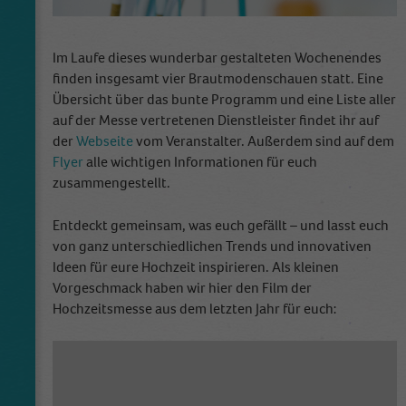
The cookie is used to store information of
how visitors use a website and helps in
creating an analytics report of how the
Zweck
Im Laufe dieses wunderbar gestalteten Wochenendes
website is doing. The data collected including
finden insgesamt vier Brautmodenschauen statt. Eine
the number visitors, the source where they
Übersicht über das bunte Programm und eine Liste aller
have come from, and the pages visited in an
auf der Messe vertretenen Dienstleister findet ihr auf
anonymous form.
der
Webseite
vom Veranstalter. Außerdem sind auf dem
Flyer
alle wichtigen Informationen für euch
Name
_dt_gtml
zusammengestellt.
Anbieter
Google Tagmanager
Entdeckt gemeinsam, was euch gefällt – und lasst euch
von ganz unterschiedlichen Trends und innovativen
Laufzeit
1 Day
Ideen für eure Hochzeit inspirieren. Als kleinen
Vorgeschmack haben wir hier den Film der
This cookie is installed by Google Analytics.
Hochzeitsmesse aus dem letzten Jahr für euch:
The cookie is used to store information of
how visitors use a website and helps in
creating an analytics report of how the
Zweck
wbsite is doing. The data collected including
the number visitors, the source where they