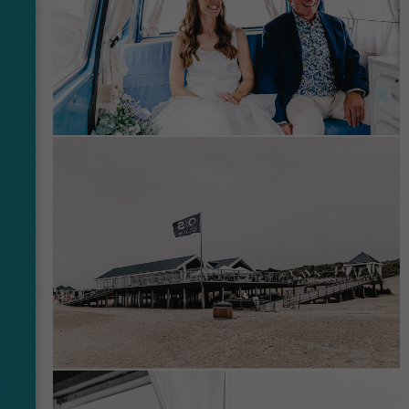
This cookie is installed by Google Analytics.
The cookie is used to store information of
how visitors use a website and helps in
creating an analytics report of how the
Zweck
website is doing. The data collected including
the number visitors, the source where they
have come from, and the pages visited in an
anonymous form.
Name
_dt_gtml
Anbieter
Google Tagmanager
Laufzeit
1 Day
This cookie is installed by Google Analytics.
The cookie is used to store information of
how visitors use a website and helps in
creating an analytics report of how the
Zweck