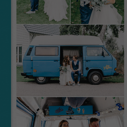
Name
_ga
Anbieter
Google Analytics
Laufzeit
2 Jahre
This cookie is installed by Google Analytics.
The cookie is used to calculate visitor,
session, campaign data and keep track of site
Zweck
usage for the site's analytics report. The
cookies store information anonymously and
assign a randomly generated number to
identify unique visitors.
Name
_gid
Anbieter
Google Analytics
Laufzeit
1 Tag