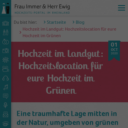
Du bist hier:
Startseite
Blog
Hochzeit im Landgut: Hochzeitslocation für eure
Hochzeit im Grünen
01
OCT
Hochzeit im Landgut:
2020
Hochzeitslocation für
eure Hochzeit im
Grünen
Eine traumhafte Lage mitten in
der Natur, umgeben von grünen