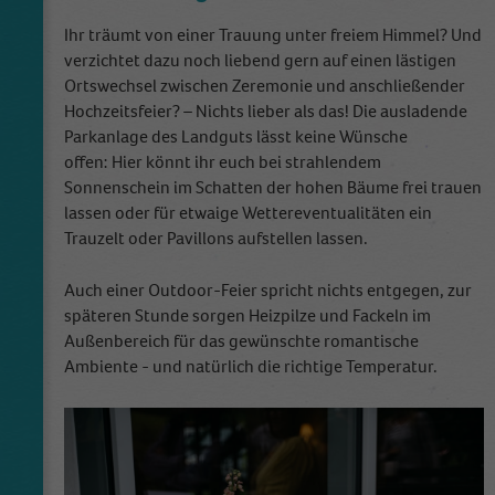
The cookie is used to calculate visitor,
Ihr träumt von einer Trauung unter freiem Himmel? Und
session, campaign data and keep track of site
verzichtet dazu noch liebend gern auf einen lästigen
Zweck
usage for the site's analytics report. The
Ortswechsel zwischen Zeremonie und anschließender
cookies store information anonymously and
Hochzeitsfeier? – Nichts lieber als das! Die ausladende
assign a randomly generated number to
Parkanlage des Landguts lässt keine Wünsche
identify unique visitors.
offen: Hier könnt ihr euch bei strahlendem
Sonnenschein im Schatten der hohen Bäume frei trauen
lassen oder für etwaige Wettereventualitäten ein
Name
_gid
Trauzelt oder Pavillons aufstellen lassen.
Anbieter
Google Analytics
Auch einer Outdoor-Feier spricht nichts entgegen, zur
Laufzeit
1 Tag
späteren Stunde sorgen Heizpilze und Fackeln im
Außenbereich für das gewünschte romantische
This cookie is installed by Google Analytics.
Ambiente - und natürlich die richtige Temperatur.
The cookie is used to store information of
how visitors use a website and helps in
creating an analytics report of how the
Zweck
website is doing. The data collected including
the number visitors, the source where they