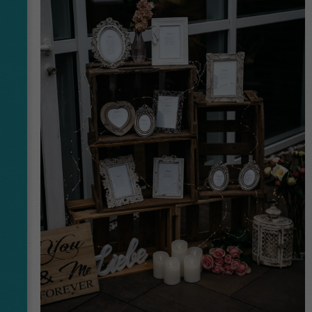
have come from, and the pages visited in an
anonymous form.
Name
_dt_gtml
Anbieter
Google Tagmanager
Laufzeit
1 Day
This cookie is installed by Google Analytics.
The cookie is used to store information of
how visitors use a website and helps in
creating an analytics report of how the
Zweck
wbsite is doing. The data collected including
the number visitors, the source where they
have come from, and the pages viisted in an
anonymous form.