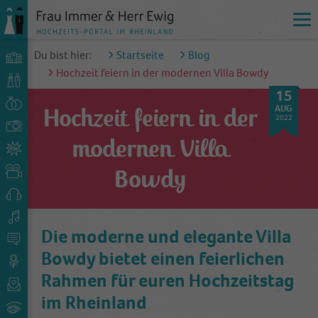
Du bist hier:
Startseite
Blog
Hochzeit feiern in der modernen Villa Bowdy
15
AUG
Hochzeit feiern in der
2022
modernen Villa
Bowdy
Die moderne und elegante Villa
Bowdy bietet einen feierlichen
Rahmen für euren Hochzeitstag
im Rheinland