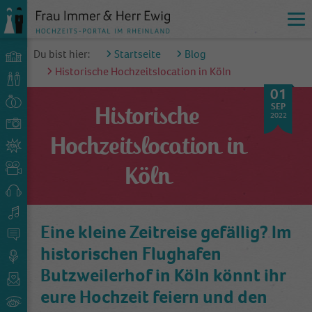
Du bist hier:
Startseite
Blog
Historische Hochzeitslocation in Köln
01
SEP
Historische
2022
Hochzeitslocation in
Köln
Eine kleine Zeitreise gefällig? Im
historischen Flughafen
Butzweilerhof in Köln könnt ihr
eure Hochzeit feiern und den