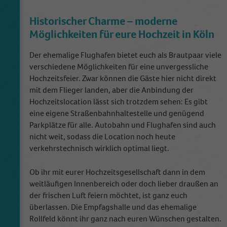
Name
Cookie-Informationen anzeigen
fihefavs
Historischer Charme – moderne
Anbieter
Frau Immer Herr Ewig
Möglichkeiten für eure Hochzeit in Köln
Externe Inhalte
Wir verwenden auf unserer Website externe Inhalte, um Ihnen
Laufzeit
11 Monate
Der ehemalige Flughafen bietet euch als Brautpaar viele
zusätzliche Informationen anzubieten.
verschiedene Möglichkeiten für eine unvergessliche
Ist nötig um die Grundfunktion (Favoriten
Hochzeitsfeier. Zwar können die Gäste hier nicht direkt
Zweck
speichern) zu bedienen.
mit dem Flieger landen, aber die Anbindung der
Hochzeitslocation lässt sich trotzdem sehen: Es gibt
eine eigene Straßenbahnhaltestelle und genügend
Name
_ga
Parkplätze für alle. Autobahn und Flughafen sind auch
nicht weit, sodass die Location noch heute
Anbieter
Google Analytics
verkehrstechnisch wirklich optimal liegt.
Laufzeit
2 Jahre
Ob ihr mit eurer Hochzeitsgesellschaft dann in dem
weitläufigen Innenbereich oder doch lieber draußen an
This cookie is installed by Google Analytics.
The cookie is used to calculate visitor,
der frischen Luft feiern möchtet, ist ganz euch
session, campaign data and keep track of site
überlassen. Die Empfagshalle und das ehemalige
Zweck
usage for the site's analytics report. The
Rollfeld könnt ihr ganz nach euren Wünschen gestalten.