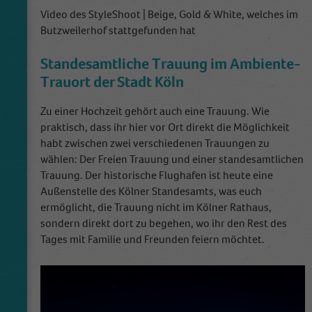
Name
_dt_gtml
Video des StyleShoot | Beige, Gold & White, welches im
Butzweilerhof stattgefunden hat
Anbieter
Google Tagmanager
Standesamtliche Trauung im Ambiente-
Laufzeit
1 Day
Trauort der Stadt Köln
This cookie is installed by Google Analytics.
Zu einer Hochzeit gehört auch eine Trauung. Wie
The cookie is used to store information of
praktisch, dass ihr hier vor Ort direkt die Möglichkeit
how visitors use a website and helps in
creating an analytics report of how the
habt zwischen zwei verschiedenen Trauungen zu
Zweck
wbsite is doing. The data collected including
wählen: Der Freien Trauung und einer standesamtlichen
the number visitors, the source where they
Trauung. Der historische Flughafen ist heute eine
have come from, and the pages viisted in an
Außenstelle des Kölner Standesamts, was euch
anonymous form.
ermöglicht, die Trauung nicht im Kölner Rathaus,
sondern direkt dort zu begehen, wo ihr den Rest des
Tages mit Familie und Freunden feiern möchtet.