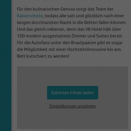
cookies store information anonymously and
assign a randomly generated number to
Für den kulinarischen Genuss sorgt das Team der
identify unique visitors.
Kaiserschote
, sodass alle satt und glücklich nach einer
langen durchtanzten Nacht in die Betten fallen können.
Und das gleich nebenan, denn das V8 Hotel hält über
Name
_gid
100 modern ausgestattete Zimmer und Suiten bereit.
Für die Autofans unter den Brautpaaren gibt es sogar
Anbieter
Google Analytics
die Möglichkeit mit einer Hochzeitslimousine bis ans
Bett kutschiert zu werden!
Laufzeit
1 Tag
This cookie is installed by Google Analytics.
The cookie is used to store information of
how visitors use a website and helps in
creating an analytics report of how the
Externen Inhalt laden
Zweck
website is doing. The data collected including
the number visitors, the source where they
Einstellungen anzeigen
have come from, and the pages visited in an
anonymous form.