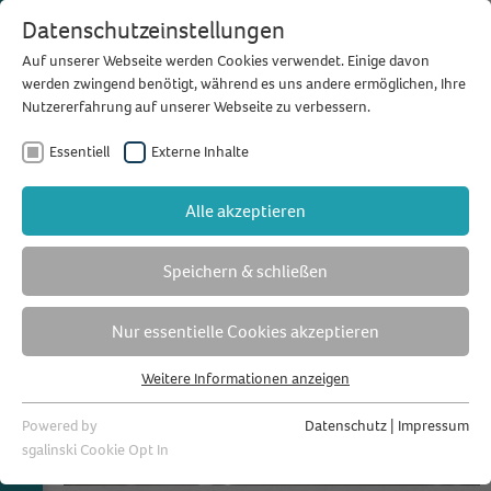
Datenschutzeinstellungen
Auf unserer Webseite werden Cookies verwendet. Einige davon
werden zwingend benötigt, während es uns andere ermöglichen, Ihre
Nutzererfahrung auf unserer Webseite zu verbessern.
Essentiell
Externe Inhalte
Alle akzeptieren
Speichern & schließen
Nur essentielle Cookies akzeptieren
Weitere Informationen anzeigen
Essentiell
Essentielle Cookies werden für grundlegende Funktionen der
Powered by
Datenschutz
|
Impressum
Webseite benötigt. Dadurch ist gewährleistet, dass die Webseite
sgalinski Cookie Opt In
einwandfrei funktioniert.