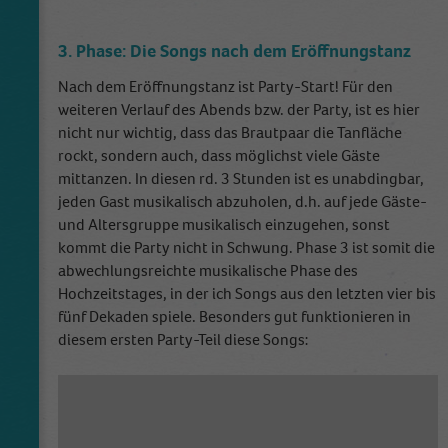
Anbieter
Google Analytics
Laufzeit
2 Jahre
3. Phase: Die Songs nach dem Eröffnungstanz
Nach dem Eröffnungstanz ist Party-Start! Für den
This cookie is installed by Google Analytics.
The cookie is used to calculate visitor,
weiteren Verlauf des Abends bzw. der Party, ist es hier
session, campaign data and keep track of site
nicht nur wichtig, dass das Brautpaar die Tanfläche
Zweck
usage for the site's analytics report. The
rockt, sondern auch, dass möglichst viele Gäste
cookies store information anonymously and
mittanzen. In diesen rd. 3 Stunden ist es unabdingbar,
assign a randomly generated number to
jeden Gast musikalisch abzuholen, d.h. auf jede Gäste-
identify unique visitors.
und Altersgruppe musikalisch einzugehen, sonst
kommt die Party nicht in Schwung. Phase 3 ist somit die
abwechlungsreichte musikalische Phase des
Name
_gid
Hochzeitstages, in der ich Songs aus den letzten vier bis
fünf Dekaden spiele. Besonders gut funktionieren in
Anbieter
Google Analytics
diesem ersten Party-Teil diese Songs:
Laufzeit
1 Tag
This cookie is installed by Google Analytics.
The cookie is used to store information of