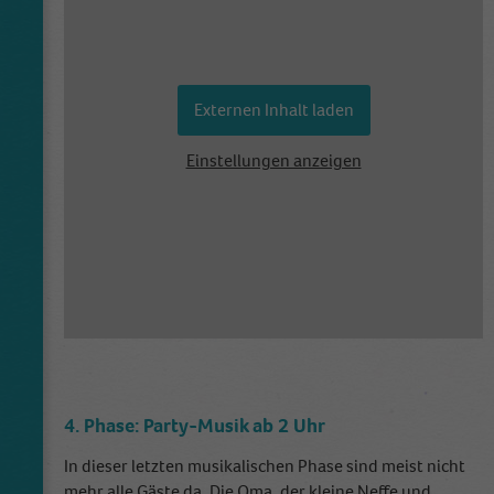
how visitors use a website and helps in
creating an analytics report of how the
Zweck
website is doing. The data collected including
the number visitors, the source where they
have come from, and the pages visited in an
Externen Inhalt laden
anonymous form.
Einstellungen anzeigen
Name
_dt_gtml
Anbieter
Google Tagmanager
Laufzeit
1 Day
This cookie is installed by Google Analytics.
The cookie is used to store information of
how visitors use a website and helps in
creating an analytics report of how the
4. Phase: Party-Musik ab 2 Uhr
Zweck
wbsite is doing. The data collected including
the number visitors, the source where they
In dieser letzten musikalischen Phase sind meist nicht
have come from, and the pages viisted in an
mehr alle Gäste da. Die Oma, der kleine Neffe und