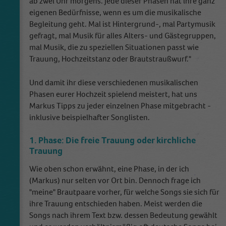
ab zwei Uhr morgens. Jede dieser Phasen hat ihre ganz
eigenen Bedürfnisse, wenn es um die musikalische
Begleitung geht. Mal ist Hintergrund-, mal Partymusik
gefragt, mal Musik für alles Alters- und Gästegruppen,
mal Musik, die zu speziellen Situationen passt wie
Trauung, Hochzeitstanz oder Brautstraußwurf."
Und damit ihr diese verschiedenen musikalischen
Phasen eurer Hochzeit spielend meistert, hat uns
Markus Tipps zu jeder einzelnen Phase mitgebracht -
inklusive beispielhafter Songlisten.
1. Phase: Die freie Trauung oder kirchliche
Trauung
Wie oben schon erwähnt, eine Phase, in der ich
(Markus) nur selten vor Ort bin. Dennoch frage ich
"meine" Brautpaare vorher, für welche Songs sie sich für
ihre Trauung entschieden haben. Meist werden die
Songs nach ihrem Text bzw. dessen Bedeutung gewählt