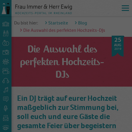
Du bist hier:
Startseite
Blog
Die Auswahl des perfekten Hochzeits-DJs
25
AUG
Die Auswahl des
2019
perfekten Hochzeits-
DJs
Ein DJ trägt auf eurer Hochzeit
maßgeblich zur Stimmung bei,
soll euch und eure Gäste die
gesamte Feier über begeistern