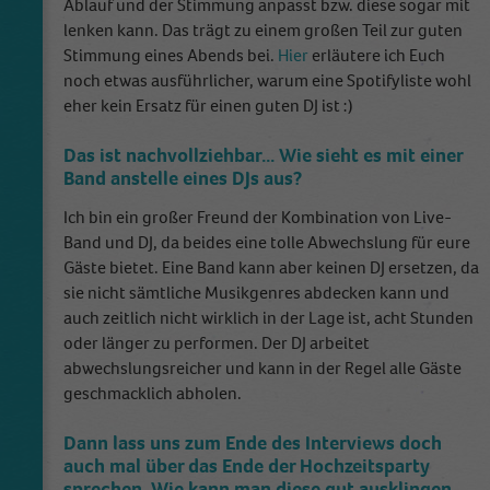
Ablauf und der Stimmung anpasst bzw. diese sogar mit
This cookie is installed by Google Analytics.
lenken kann. Das trägt zu einem großen Teil zur guten
The cookie is used to store information of
Stimmung eines Abends bei.
Hier
erläutere ich Euch
how visitors use a website and helps in
noch etwas ausführlicher, warum eine Spotifyliste wohl
creating an analytics report of how the
Zweck
eher kein Ersatz für einen guten DJ ist :)
wbsite is doing. The data collected including
the number visitors, the source where they
Das ist nachvollziehbar... Wie sieht es mit einer
have come from, and the pages viisted in an
Band anstelle eines DJs aus?
anonymous form.
Ich bin ein großer Freund der Kombination von Live-
Band und DJ, da beides eine tolle Abwechslung für eure
Gäste bietet. Eine Band kann aber keinen DJ ersetzen, da
sie nicht sämtliche Musikgenres abdecken kann und
auch zeitlich nicht wirklich in der Lage ist, acht Stunden
oder länger zu performen. Der DJ arbeitet
abwechslungsreicher und kann in der Regel alle Gäste
geschmacklich abholen.
Dann lass uns zum Ende des Interviews doch
auch mal über das Ende der Hochzeitsparty
sprechen. Wie kann man diese gut ausklingen