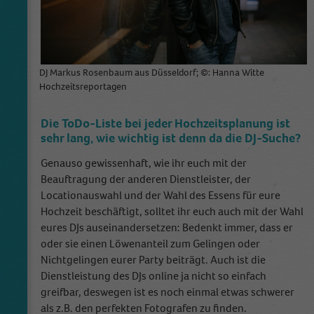
DJ Markus Rosenbaum aus Düsseldorf; ©: Hanna Witte
Hochzeitsreportagen
Die ToDo-Liste bei jeder Hochzeitsplanung ist
sehr lang, wie wichtig ist denn da die DJ-Suche?
Genauso gewissenhaft, wie ihr euch mit der
Beauftragung der anderen Dienstleister, der
Locationauswahl und der Wahl des Essens für eure
Hochzeit beschäftigt, solltet ihr euch auch mit der Wahl
eures DJs auseinandersetzen: Bedenkt immer, dass er
oder sie einen Löwenanteil zum Gelingen oder
Nichtgelingen eurer Party beiträgt. Auch ist die
Dienstleistung des DJs online ja nicht so einfach
greifbar, deswegen ist es noch einmal etwas schwerer
als z.B. den perfekten Fotografen zu finden.