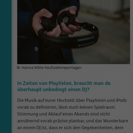
Anbieter
Google Analytics
Laufzeit
1 Tag
This cookie is installed by Google Analytics.
The cookie is used to store information of
how visitors use a website and helps in
creating an analytics report of how the
Zweck
website is doing. The data collected including
the number visitors, the source where they
©: Hanna Witte Hochzeitsreportagen
have come from, and the pages visited in an
anonymous form.
In Zeiten von Playlisten, braucht man da
überhaupt unbedingt einen DJ?
Name
_dt_gtml
Die Musik auf eurer Hochzeit über Playlisten und iPods
vorab zu definieren, lässt euch keinen Spielraum.
Anbieter
Google Tagmanager
Stimmung und Ablauf eines Abends sind nicht
annähernd vorab präzise planbar, und das Wunderbare
Laufzeit
1 Day
an einem DJ ist, dass er sich den Gegebenheiten, dem