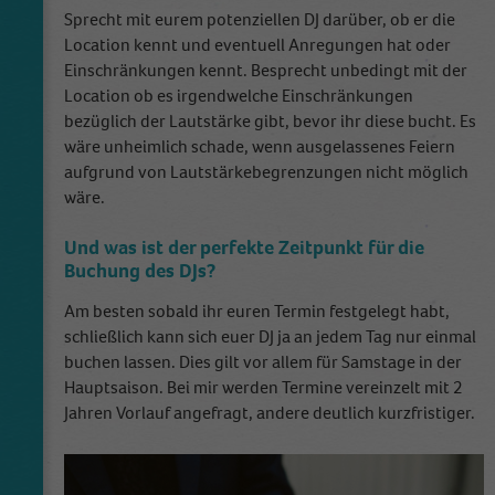
Ist nötig um die Grundfunktion (Favoriten
Sprecht mit eurem potenziellen DJ darüber, ob er die
Zweck
speichern) zu bedienen.
Location kennt und eventuell Anregungen hat oder
Einschränkungen kennt. Besprecht unbedingt mit der
Location ob es irgendwelche Einschränkungen
Name
_ga
bezüglich der Lautstärke gibt, bevor ihr diese bucht. Es
wäre unheimlich schade, wenn ausgelassenes Feiern
Anbieter
Google Analytics
aufgrund von Lautstärkebegrenzungen nicht möglich
wäre.
Laufzeit
2 Jahre
Und was ist der perfekte Zeitpunkt für die
This cookie is installed by Google Analytics.
Buchung des DJs?
The cookie is used to calculate visitor,
session, campaign data and keep track of site
Am besten sobald ihr euren Termin festgelegt habt,
Zweck
usage for the site's analytics report. The
schließlich kann sich euer DJ ja an jedem Tag nur einmal
cookies store information anonymously and
buchen lassen. Dies gilt vor allem für Samstage in der
assign a randomly generated number to
Hauptsaison. Bei mir werden Termine vereinzelt mit 2
identify unique visitors.
Jahren Vorlauf angefragt, andere deutlich kurzfristiger.
Name
_gid