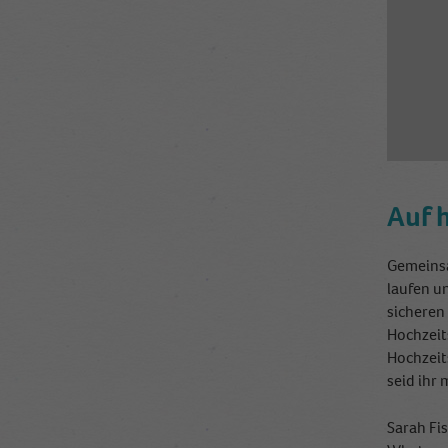
Auf 
Gemeinsa
laufen un
sicheren
Hochzeit
Hochzeit
seid ihr 
Sarah Fi