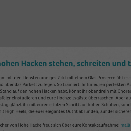
Name
_ga
Anbieter
Google Analytics
Laufzeit
2 Jahre
This cookie is installed by Google Analytics. The
cookie is used to calculate visitor, session, campaign
data and keep track of site usage for the site's
Zweck
analytics report. The cookies store information
hohen Hacken stehen, schreiten und 
anonymously and assign a randomly generated
number to identify unique visitors.
m mit den Liebsten und gestärkt mit einem Glas Prosecco übt es si
d über das Parkett zu fegen. So trainiert ihr für euren perfekten A
 Stand auf den hohen Hacken habt, könnt ihr obendrein mit Choreo
Name
_gid
sfeier einstudieren und eure Hochzeitsgäste überraschen. Aber auch
stag glänzt ihr mit eurem stolzen Schritt auf hohen Schuhen, sonde
Anbieter
Google Analytics
mit High Heels, die euer elegantes Outfit abrunden, auf der sicheren
Laufzeit
1 Tag
scher von Hohe Hacke freut sich über eure Kontaktaufnahme:
mail
This cookie is installed by Google Analytics. The