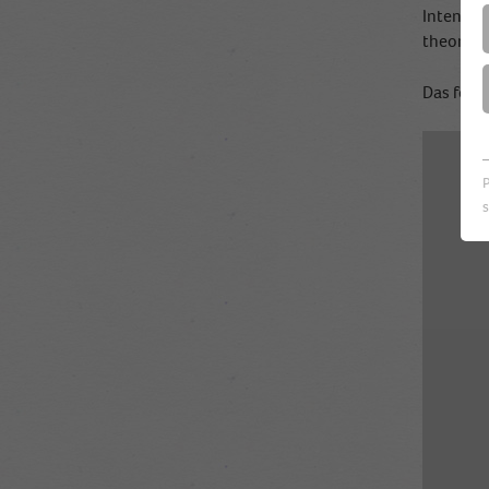
Intensiv
theoreti
Das folg
s