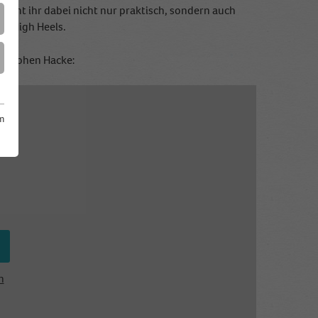
ernt ihr dabei nicht nur praktisch, sondern auch
uf High Heels.
der Hohen Hacke:
m
n