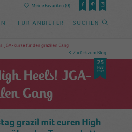
Meine Favoriten (0)
EN
FÜR ANBIETER
SUCHEN
ls! JGA-Kurse für den grazilen Gang
Zurück zum Blog
25
FEB
High Heels! JGA-
2022
ilen Gang
tag grazil mit euren High