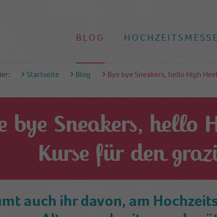
BLOG
HOCHZEITSMESS
ier:
Startseite
Blog
Bye bye Sneakers, hello High Hee
e bye Sneakers, hello 
Kurse für den graz
mt auch ihr davon, am Hochzeits