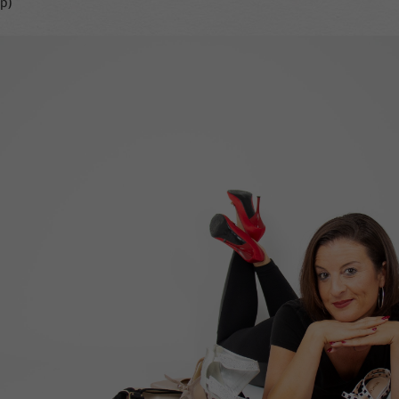
p)
cookie is used to store information of how visitors
use a website and helps in creating an analytics
Zweck
report of how the website is doing. The data
collected including the number visitors, the source
where they have come from, and the pages visited
in an anonymous form.
Name
_dt_gtml
Anbieter
Google Tagmanager
Laufzeit
1 Day
This cookie is installed by Google Analytics. The
cookie is used to store information of how visitors
use a website and helps in creating an analytics
Zweck
report of how the wbsite is doing. The data collected
including the number visitors, the source where
they have come from, and the pages viisted in an