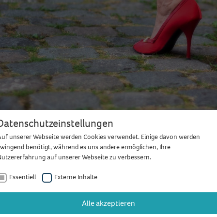
Datenschutzeinstellungen
Auf unserer Webseite werden Cookies verwendet. Einige davon werden
zwingend benötigt, während es uns andere ermöglichen, Ihre
Nutzererfahrung auf unserer Webseite zu verbessern.
kelnd poltern: Junggesellinnenabsch
Essentiell
Externe Inhalte
t Sarah eine Reihe verschiedener Kurse im Angebot. Neben den re
Alle akzeptieren
gkeitsstufen bietet sie ein besonderes Angebot für Jungesellinnen