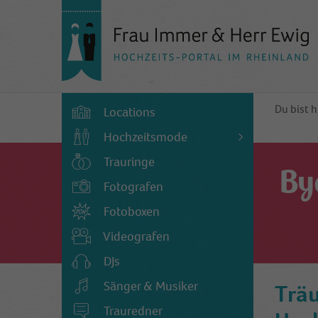
Du bist h
Locations
Hochzeitsmode
Trauringe
By
Fotografen
Fotoboxen
Videografen
DJs
Sänger & Musiker
Träu
Trauredner