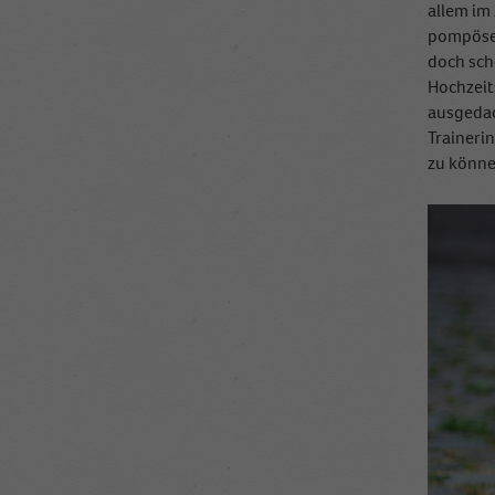
allem im 
pompöser
doch sch
Hochzeit
ausgedac
Trainerin
zu könne