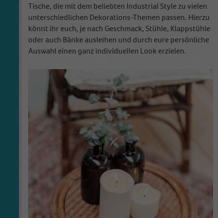
creating an analytics report of how the
Tische, die mit dem beliebten Industrial Style zu vielen
Zweck
wbsite is doing. The data collected including
unterschiedlichen Dekorations-Themen passen. Hierzu
the number visitors, the source where they
könnt ihr euch, je nach Geschmack, Stühle, Klappstühle
have come from, and the pages viisted in an
oder auch Bänke ausleihen und durch eure persönliche
anonymous form.
Auswahl einen ganz individuellen Look erzielen.