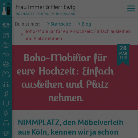
Du bist hier:
Startseite
Blog
Boho-Mobiliar für eure Hochzeit: Einfach ausleihen
und Platz nehmen
28
MAR
Boho-Mobiliar für
2018
eure Hochzeit: Einfach
ausleihen und Platz
nehmen
NIMMPLATZ, den Möbelverleih
aus Köln, kennen wir ja schon