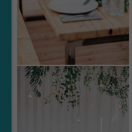
Name
_ga
Anbieter
Google Analytics
Laufzeit
2 Jahre
This cookie is installed by Google Analytics.
The cookie is used to calculate visitor,
session, campaign data and keep track of site
Zweck
usage for the site's analytics report. The
cookies store information anonymously and
assign a randomly generated number to
identify unique visitors.
Name
_gid
Anbieter
Google Analytics