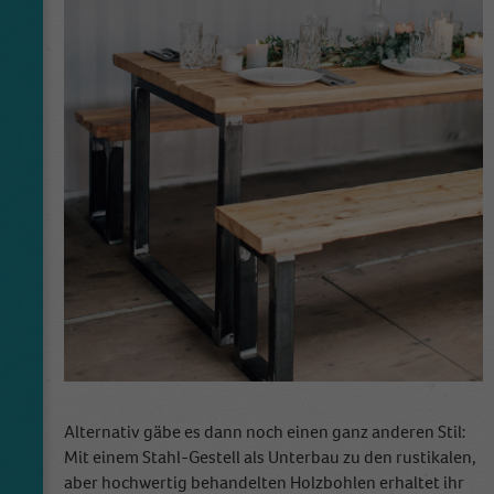
Laufzeit
1 Tag
This cookie is installed by Google Analytics.
The cookie is used to store information of
how visitors use a website and helps in
creating an analytics report of how the
Zweck
website is doing. The data collected including
the number visitors, the source where they
have come from, and the pages visited in an
anonymous form.
Name
_dt_gtml
Anbieter
Google Tagmanager
Laufzeit
1 Day
Alternativ gäbe es dann noch einen ganz anderen Stil:
This cookie is installed by Google Analytics.
Mit einem Stahl-Gestell als Unterbau zu den rustikalen,
The cookie is used to store information of
how visitors use a website and helps in
aber hochwertig behandelten Holzbohlen erhaltet ihr