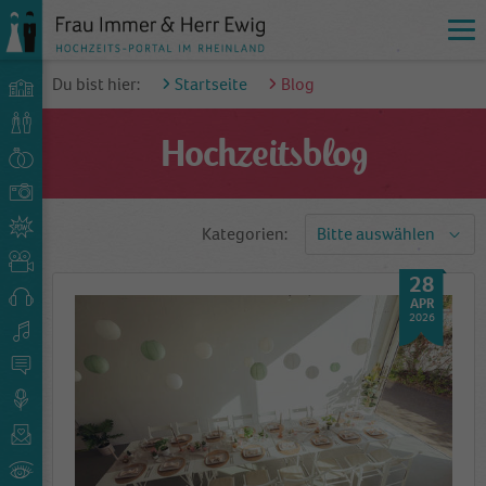
Du bist hier:
Startseite
Blog
Hochzeitsblog
Kategorien:
Bitte auswählen
28
APR
2026