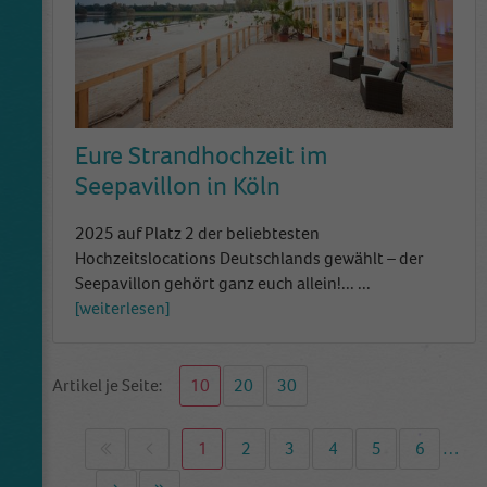
Eure Strandhochzeit im
Seepavillon in Köln
2025 auf Platz 2 der beliebtesten
Hochzeitslocations Deutschlands gewählt – der
Seepavillon gehört ganz euch allein!...
...
weiterlesen
Artikel je Seite:
10
20
30
First page
Previous page
1
2
3
4
5
6