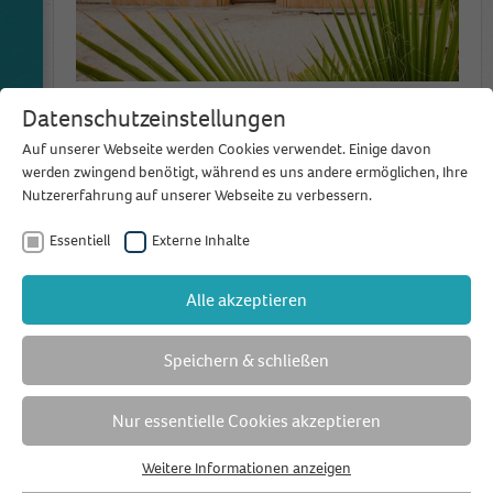
Ausgebucht! Event-Tipp im März:
Datenschutzeinstellungen
Open-Door-Event im Seepavillon
Auf unserer Webseite werden Cookies verwendet. Einige davon
werden zwingend benötigt, während es uns andere ermöglichen, Ihre
Ausgebucht! Der Seepavillon lädt am 22. März
Nutzererfahrung auf unserer Webseite zu verbessern.
2026 zum 7. Open-Door-Event an den Fühlinger
See – meldet euch jetzt kostenlos an....
...
Essentiell
Externe Inhalte
weiterlesen
Alle akzeptieren
14
NOV
Speichern & schließen
2025
Nur essentielle Cookies akzeptieren
Weitere Informationen anzeigen
Essentiell