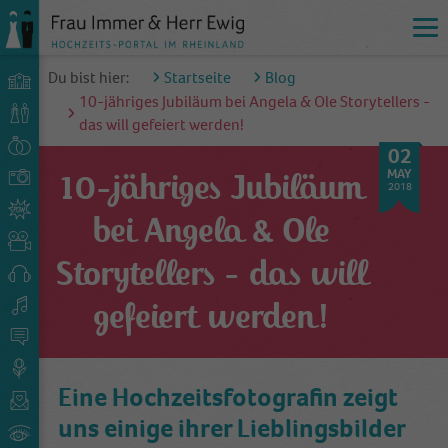
Du bist hier:
Startseite
Blog
10-jähriges Jubiläum bei Angela & Ole Storytellers -
das will gefeiert werden!
02
MAY
10-jähriges Jubiläum
2018
bei Angela & Ole
Storytellers - das will
gefeiert werden!
Eine Hochzeitsfotografin zeigt
uns einige ihrer Lieblingsbilder