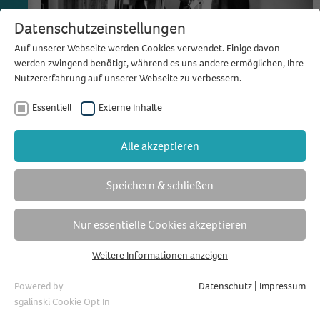
Datenschutzeinstellungen
Auf unserer Webseite werden Cookies verwendet. Einige davon
werden zwingend benötigt, während es uns andere ermöglichen, Ihre
Nutzererfahrung auf unserer Webseite zu verbessern.
Essentiell
Externe Inhalte
2012
Alle akzeptieren
Speichern & schließen
Nur essentielle Cookies akzeptieren
Weitere Informationen anzeigen
Essentiell
Essentielle Cookies werden für grundlegende Funktionen der
Powered by
Datenschutz
|
Impressum
Webseite benötigt. Dadurch ist gewährleistet, dass die Webseite
sgalinski Cookie Opt In
einwandfrei funktioniert.