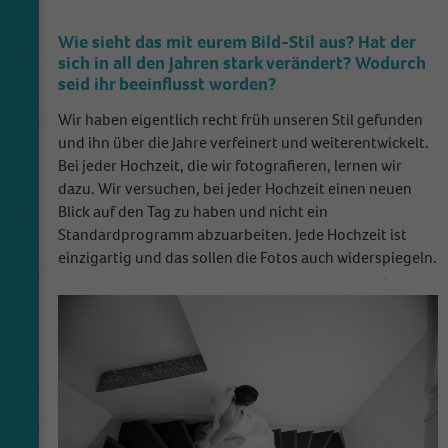
Name
_dt_gtml
Wie sieht das mit eurem Bild-Stil aus? Hat der
sich in all den Jahren stark verändert? Wodurch
Anbieter
Google Tagmanager
seid ihr beeinflusst worden?
Laufzeit
1 Day
Wir haben eigentlich recht früh unseren Stil gefunden
und ihn über die Jahre verfeinert und weiterentwickelt.
This cookie is installed by Google Analytics.
Bei jeder Hochzeit, die wir fotografieren, lernen wir
The cookie is used to store information of
dazu. Wir versuchen, bei jeder Hochzeit einen neuen
how visitors use a website and helps in
Blick auf den Tag zu haben und nicht ein
creating an analytics report of how the
Zweck
Standardprogramm abzuarbeiten. Jede Hochzeit ist
wbsite is doing. The data collected including
einzigartig und das sollen die Fotos auch widerspiegeln.
the number visitors, the source where they
have come from, and the pages viisted in an
anonymous form.