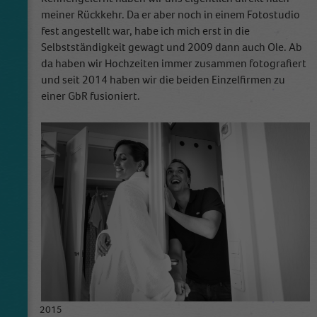
cookies store information anonymously and
meiner Rückkehr. Da er aber noch in einem Fotostudio
assign a randomly generated number to
fest angestellt war, habe ich mich erst in die
identify unique visitors.
Selbstständigkeit gewagt und 2009 dann auch Ole. Ab
da haben wir Hochzeiten immer zusammen fotografiert
und seit 2014 haben wir die beiden Einzelfirmen zu
Name
_gid
einer GbR fusioniert.
Anbieter
Google Analytics
Laufzeit
1 Tag
This cookie is installed by Google Analytics.
The cookie is used to store information of
how visitors use a website and helps in
creating an analytics report of how the
Zweck
website is doing. The data collected including
the number visitors, the source where they
have come from, and the pages visited in an
anonymous form.
2015