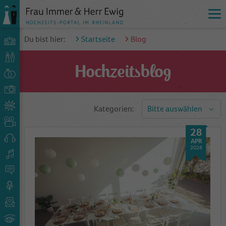
Du bist hier:
Startseite
Blog
Hochzeitsblog
Kategorien:
Bitte auswählen
28
APR
2026