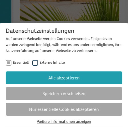
Ausgebucht! Event-Tipp im März:
Datenschutzeinstellungen
Open-Door-Event im Seepavillon
Auf unserer Webseite werden Cookies verwendet. Einige davon
werden zwingend benötigt, während es uns andere ermöglichen, Ihre
Ausgebucht! Der Seepavillon lädt am 22. März
Nutzererfahrung auf unserer Webseite zu verbessern.
2026 zum 7. Open-Door-Event an den Fühlinger
See – meldet euch jetzt kostenlos an....
...
Essentiell
Externe Inhalte
weiterlesen
Alle akzeptieren
14
NOV
Speichern & schließen
2025
Nur essentielle Cookies akzeptieren
Weitere Informationen anzeigen
Essentiell