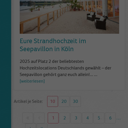
Eure Strandhochzeit im
Seepavillon in Köln
2025 auf Platz 2 der beliebtesten
Hochzeitslocations Deutschlands gewählt – der
Seepavillon gehört ganz euch allein!...
...
weiterlesen
Artikel je Seite:
10
20
30
First page
Previous page
1
2
3
4
5
6