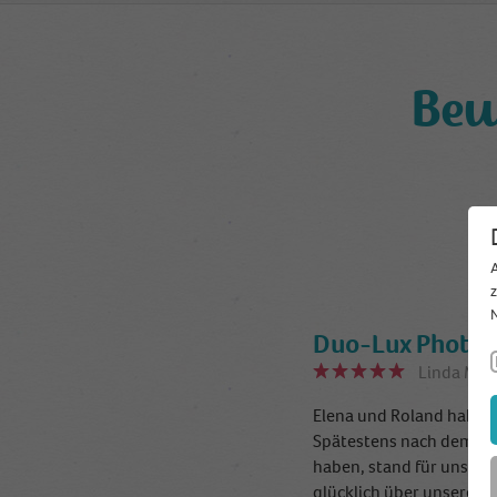
Bew
Duo-Lux Photog
Linda M.
s
Elena und Roland haben 
Spätestens nach dem wir
haben, stand für uns fe
glücklich über unsere E