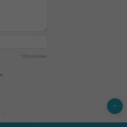
* Pflichtfelder
n.
Top