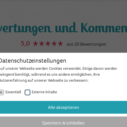
ertungen und Kommen
5,0
aus 20 Bewertungen
Datenschutzeinstellungen
Bewertung schreiben
Auf unserer Webseite werden Cookies verwendet. Einige davon werden
zwingend benötigt, während es uns andere ermöglichen, Ihre
Nutzererfahrung auf unserer Webseite zu verbessern.
raphy können wir nur empfehlen.
Essentiell
Externe Inhalte
chrieb am 23.02.2017
wir als Hochzeitsfotografen auf der Hochzeit von unseren Freund
Alle akzeptieren
 dann die Hochzeitsreportage gesehen haben und beide Live bei 
st, dass wir die zwei auch für unsere Hochzeit haben möchten. Und
Speichern & schließen
ntscheidungVielen dank Duo-Lux Photography, das ihr so locker un