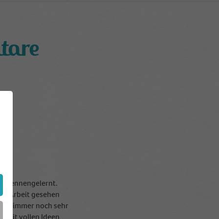
tare
en kennengelernt.
der Arbeit gesehen
 sind immer noch sehr
d mit vollen Ideen