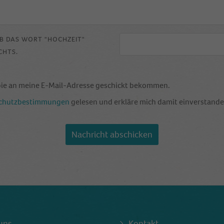
Name
_gid
Anbieter
Google Analytics
IB DAS WORT "HOCHZEIT"
CHTS.
Laufzeit
1 Tag
This cookie is installed by Google Analytics. The
pie an meine E-Mail-Adresse geschickt bekommen.
cookie is used to store information of how visitors
use a website and helps in creating an analytics
chutzbestimmungen
gelesen und erkläre mich damit einverstande
Zweck
report of how the website is doing. The data
collected including the number visitors, the source
where they have come from, and the pages visited
Nachricht abschicken
in an anonymous form.
Name
_dt_gtml
Anbieter
Google Tagmanager
Laufzeit
1 Day
uns
Kontakt