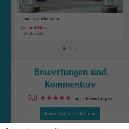
Blumen & Dekoration
Stil und Blüte
in
Vettweiß
Bewertungen und
Kommentare
5,0
aus 1 Bewertungen
Bewertung schreiben