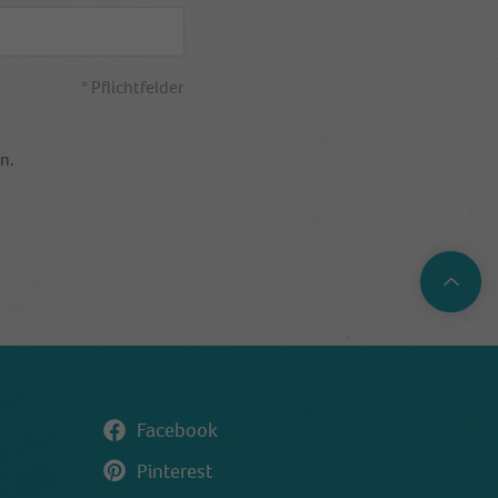
* Pflichtfelder
n.
Top
Facebook
Pinterest