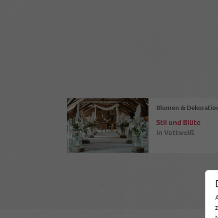
Blumen & Dekoratio
Stil und Blüte
in
Vettweiß