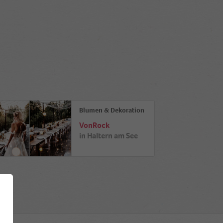
Blumen & Dekoration
VonRock
in
Haltern am See