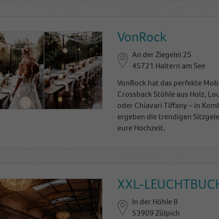
VonRock
An der Ziegelei 25
45721 Haltern am See
VonRock hat das perfekte Mobil
Crossback Stühle aus Holz, Lo
oder Chiavari Tiffany – in K
ergeben die trendigen Sitzge
eure Hochzeit.
XXL-LEUCHTBUCH
In der Höhle 8
53909 Zülpich