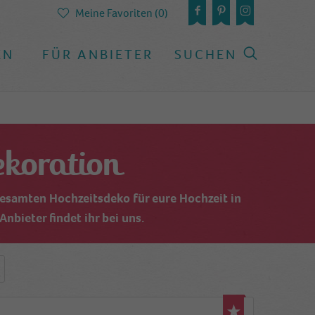
Meine Favoriten (0)
EN
FÜR ANBIETER
SUCHEN
koration
gesamten Hochzeitsdeko für eure Hochzeit in
nbieter findet ihr bei uns.