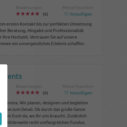
Bewertungen
Meine Favoriten
(6)
hinzufügen
 Vom ersten Kontakt bis zur perfekten Umsetzung
cher Beratung, Hingabe und Professionalität
r Ihre Hochzeit. Vertrauen Sie auf unsere
mmen ein unvergessliches Erlebnis schaffen.
 Events
Bewertungen
Meine Favoriten
(6)
hinzufügen
ra & Verena. Wir planen, designen und begleiten
l Liebe zum Detail. Ob durch das große Ganze
tützen Euch da, wo Ihr uns braucht. Zusätzlich
em mittlerweile recht umfangreichen Fundus.