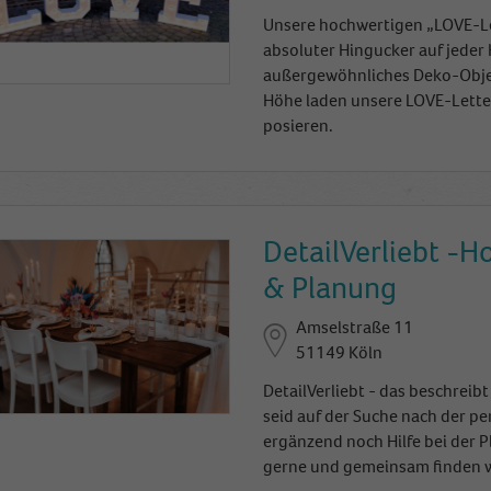
Name
_ga
Unsere hochwertigen „LOVE-Le
absoluter Hingucker auf jeder 
Anbieter
Google Analytics
außergewöhnliches Deko-Objekt
Höhe laden unsere LOVE-Letter
Laufzeit
2 Jahre
posieren.
This cookie is installed by Google Analytics. The
cookie is used to calculate visitor, session, campaign
data and keep track of site usage for the site's
Zweck
analytics report. The cookies store information
DetailVerliebt -H
anonymously and assign a randomly generated
number to identify unique visitors.
& Planung
Amselstraße 11
Name
_gid
51149 Köln
DetailVerliebt - das beschreib
Anbieter
Google Analytics
seid auf der Suche nach der pe
Laufzeit
1 Tag
ergänzend noch Hilfe bei der 
gerne und gemeinsam finden wi
This cookie is installed by Google Analytics. The