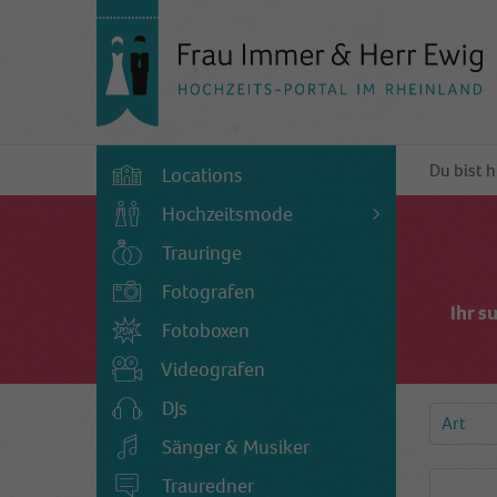
Du bist h
Locations
Hochzeitsmode
Trauringe
Fotografen
Ihr s
Fotoboxen
Videografen
DJs
Art
Sänger & Musiker
Trauredner