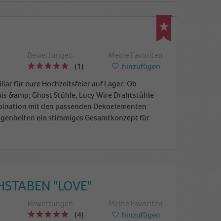
Bewertungen
Meine Favoriten
(1)
hinzufügen
iar für eure Hochzeitsfeier auf Lager: Ob
uis &a
mp; Ghost Stühle, Lucy Wire Drahtstühle
ombination mit den passenden Dekoelementen
legenheiten ein stimmiges Gesamtkonzept für
STABEN "LOVE"
Bewertungen
Meine Favoriten
(4)
hinzufügen