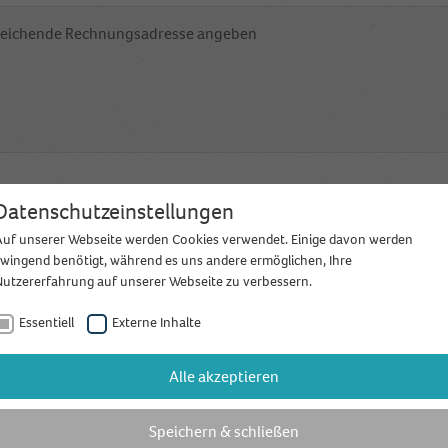
ichende Rechnungsadresse angeben
Datenschutzeinstellungen
3. Wählen Sie Ihr
Auf unserer Webseite werden Cookies verwendet. Einige davon werden
zwingend benötigt, während es uns andere ermöglichen, Ihre
Nutzererfahrung auf unserer Webseite zu verbessern.
3 Monate
Essentiell
Externe Inhalte
kostenlos
Basis
Standard
testen!
Alle akzeptieren
kostenlos
17,90 €
1
/mtl.
Speichern & schließen