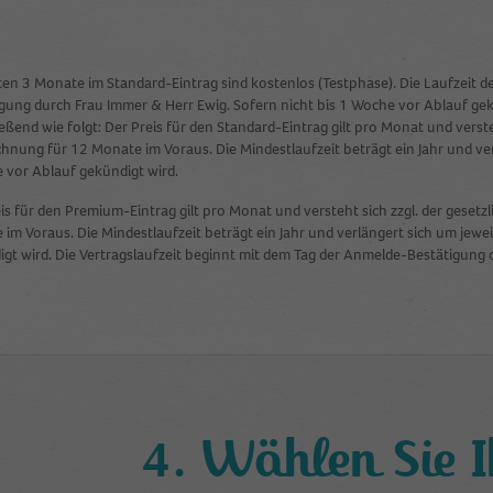
Anbieter
Google Analytics
Laufzeit
2 Jahre
ten 3 Monate im Standard-Eintrag sind kostenlos (Testphase). Die Laufzeit
gung durch Frau Immer & Herr Ewig. Sofern nicht bis 1 Woche vor Ablauf gekü
This cookie is installed by Google Analytics. The
eßend wie folgt: Der Preis für den Standard-Eintrag gilt pro Monat und verst
cookie is used to calculate visitor, session, campaign
hnung für 12 Monate im Voraus. Die Mindestlaufzeit beträgt ein Jahr und verlä
data and keep track of site usage for the site's
Zweck
 vor Ablauf gekündigt wird.
analytics report. The cookies store information
anonymously and assign a randomly generated
is für den Premium-Eintrag gilt pro Monat und versteht sich zzgl. der gese
number to identify unique visitors.
im Voraus. Die Mindestlaufzeit beträgt ein Jahr und verlängert sich um jeweil
gt wird. Die Vertragslaufzeit beginnt mit dem Tag der Anmelde-Bestätigung 
Name
_gid
Anbieter
Google Analytics
Laufzeit
1 Tag
4. Wählen Sie Ih
This cookie is installed by Google Analytics. The
cookie is used to store information of how visitors
use a website and helps in creating an analytics