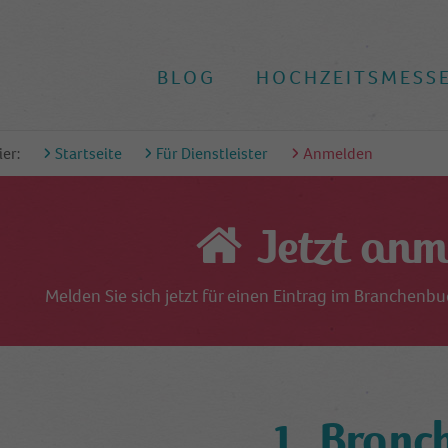
BLOG
HOCHZEITSMESS
ier:
Startseite
Für Dienstleister
Anmelden
Jetzt anm
Melden Sie sich jetzt für einen Eintrag im Branchenb
1. Branc