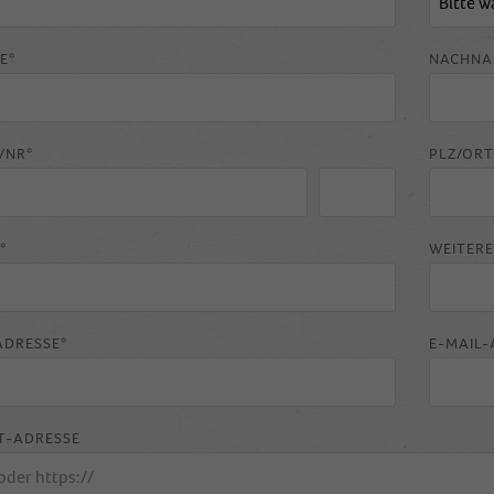
E*
NACHNA
/NR*
PLZ/ORT
*
WEITER
ADRESSE*
E-MAIL-
T-ADRESSE