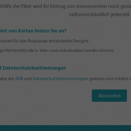
thilfe der Filter wird Ihr Eintrag von Interessenten noch g
Zweck
report of how the website is doing. The data
collected including the number visitors, the source
selbstverständlich jederzeit
where they have come from, and the pages visited
in an anonymous form.
Art von Karten bieten Sie an?
viduell für das Brautpaar entwickelte Designs
Name
_dt_gtml
ige Kartensets
(die in Teilen noch individualisiert werden können)
Anbieter
Google Tagmanager
d Datenschutzbestimmungen
Laufzeit
1 Day
habe die
AGB
und
Datenschutzbestimmungen
gelesen und erkläre 
This cookie is installed by Google Analytics. The
cookie is used to store information of how visitors
use a website and helps in creating an analytics
Zweck
report of how the wbsite is doing. The data collected
including the number visitors, the source where
they have come from, and the pages viisted in an
anonymous form.