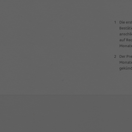
1
Die ers
Bestäti
anschli
auf Rec
Monate
2
Der Pre
Monate 
gekündi