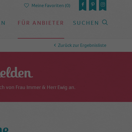
Meine Favoriten (0)
EN
FÜR ANBIETER
SUCHEN
Zurück zur Ergebnisliste
elden
uch von Frau Immer & Herr Ewig an.
he