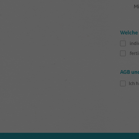
Mi
Welche 
indi
fert
AGB un
Ich 