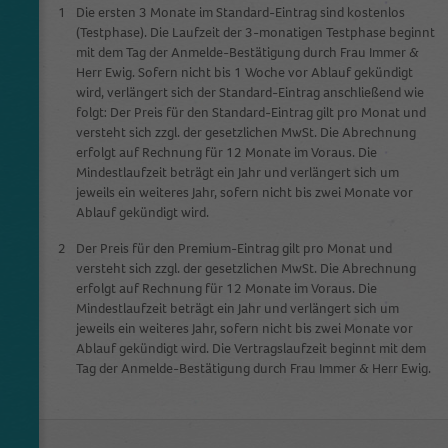
1
Die ersten 3 Monate im Standard-Eintrag sind kostenlos
(Testphase). Die Laufzeit der 3-monatigen Testphase beginnt
mit dem Tag der Anmelde-Bestätigung durch Frau Immer &
Name
_gid
Herr Ewig. Sofern nicht bis 1 Woche vor Ablauf gekündigt
wird, verlängert sich der Standard-Eintrag anschließend wie
Anbieter
Google Analytics
folgt: Der Preis für den Standard-Eintrag gilt pro Monat und
versteht sich zzgl. der gesetzlichen MwSt. Die Abrechnung
Laufzeit
1 Tag
erfolgt auf Rechnung für 12 Monate im Voraus. Die
Mindestlaufzeit beträgt ein Jahr und verlängert sich um
This cookie is installed by Google Analytics.
jeweils ein weiteres Jahr, sofern nicht bis zwei Monate vor
The cookie is used to store information of
Ablauf gekündigt wird.
how visitors use a website and helps in
2
Der Preis für den Premium-Eintrag gilt pro Monat und
creating an analytics report of how the
Zweck
versteht sich zzgl. der gesetzlichen MwSt. Die Abrechnung
website is doing. The data collected including
erfolgt auf Rechnung für 12 Monate im Voraus. Die
the number visitors, the source where they
Mindestlaufzeit beträgt ein Jahr und verlängert sich um
have come from, and the pages visited in an
jeweils ein weiteres Jahr, sofern nicht bis zwei Monate vor
anonymous form.
Ablauf gekündigt wird. Die Vertragslaufzeit beginnt mit dem
Tag der Anmelde-Bestätigung durch Frau Immer & Herr Ewig.
Name
_dt_gtml