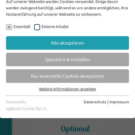
Auf unserer Webseite werden Cookies verwendet. Einige davon
kostenlos
Standard
testen!
werden zwingend benötigt, während es uns andere ermöglichen, Ihre
Nutzererfahrung auf unserer Webseite zu verbessern.
17,90 €
1
/mtl.
Essentiell
Externe Inhalte
Alle akzeptieren
Ihre Auswahl
Speichern & schließen
Premium
Nur essentielle Cookies akzeptieren
33,90 €
2
Weitere Informationen anzeigen
/mtl.
Essentiell
Essentielle Cookies werden für grundlegende Funktionen der
Powered by
Datenschutz
|
Impressum
Webseite benötigt. Dadurch ist gewährleistet, dass die Webseite
Dieses Paket auswählen
sgalinski Cookie Opt In
einwandfrei funktioniert.
Name
Cookie-Informationen anzeigen
fihefavs
Optional