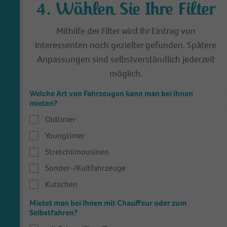
Anbieter
Google Tagmanager
4. Wählen Sie Ihre Filter
Laufzeit
1 Day
Mithilfe der Filter wird Ihr Eintrag von
Interessenten noch gezielter gefunden. Spätere
This cookie is installed by Google Analytics.
The cookie is used to store information of
Anpassungen sind selbstverständlich jederzeit
how visitors use a website and helps in
möglich.
creating an analytics report of how the
Zweck
wbsite is doing. The data collected including
Welche Art von Fahrzeugen kann man bei Ihnen
the number visitors, the source where they
mieten?
have come from, and the pages viisted in an
Oldtimer
anonymous form.
Youngtimer
Stretchlimousinen
Sonder-/Kultfahrzeuge
Kutschen
Mietet man bei Ihnen mit Chauffeur oder zum
Selbstfahren?