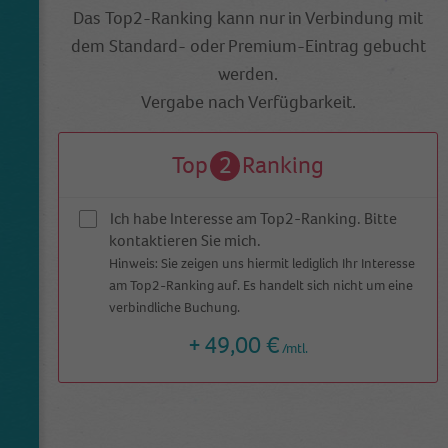
Anbieter
Frau Immer Herr Ewig
Das Top2-Ranking kann nur in Verbindung mit
Externe Inhalte
dem Standard- oder Premium-Eintrag gebucht
Wir verwenden auf unserer Website externe Inhalte, um Ihnen
Laufzeit
11 Monate
zusätzliche Informationen anzubieten.
werden.
Ist nötig um die Grundfunktion (Favoriten
Vergabe nach Verfügbarkeit.
Zweck
speichern) zu bedienen.
Top
2
Ranking
Name
_ga
Ich habe Interesse am Top2-Ranking. Bitte
Anbieter
Google Analytics
kontaktieren Sie mich.
Hinweis: Sie zeigen uns hiermit lediglich Ihr Interesse
Laufzeit
2 Jahre
am Top2-Ranking auf. Es handelt sich nicht um eine
verbindliche Buchung.
This cookie is installed by Google Analytics.
The cookie is used to calculate visitor,
+
49,00 €
/mtl.
session, campaign data and keep track of site
Zweck
usage for the site's analytics report. The
cookies store information anonymously and
assign a randomly generated number to
identify unique visitors.