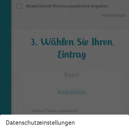
Abweichende Rechnungsadresse angeben
* Pflichtfelder
3. Wählen Sie Ihren
Eintrag
Basis
kostenlos
Dieses Paket auswählen
Datenschutzeinstellungen
3 Monate