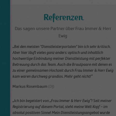
Name
_dt_gtml
Referenzen
Anbieter
Google Tagmanager
Das sagen unsere Partner über Frau Immer & Herr
Laufzeit
1 Day
Ewig
This cookie is installed by Google Analytics.
The cookie is used to store information of
„Bei den meisten "Dienstleisterportalen" bin ich sehr kritisch.
how visitors use a website and helps in
Aber hier läuft vieles ganz anders: optisch und inhaltlich
creating an analytics report of how the
hochwertige Einbindung meiner Dienstleistung mit perfekter
Zweck
wbsite is doing. The data collected including
Betreuung durch das Team. Auch die Brautpaare mit denen es
the number visitors, the source where they
zu einer gemeinsamen Hochzeit durch Frau Immer & Herr Ewig
have come from, and the pages viisted in an
kam waren durchweg grandios. Mehr geht nicht!“
anonymous form.
Markus Rosenbaum
(DJ)
„Ich bin begeistert von „Frau Immer & Herr Ewig“! Seit meiner
Registrierung auf diesem Portal, steht meine Welt Kopf – im
absolut positiven Sinne! Mein Dienstleistungsangebot wurde