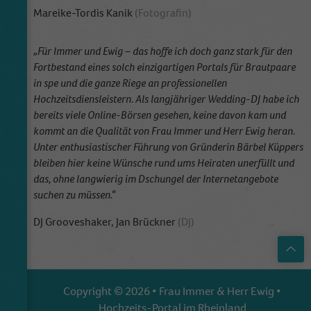
Mareike-Tordis Kanik
(Fotografin)
„Für Immer und Ewig – das hoffe ich doch ganz stark für den
Fortbestand eines solch einzigartigen Portals für Brautpaare
in spe und die ganze Riege an professionellen
Hochzeitsdiensleistern. Als langjähriger Wedding-DJ habe ich
bereits viele Online-Börsen gesehen, keine davon kam und
kommt an die Qualität von Frau Immer und Herr Ewig heran.
Unter enthusiastischer Führung von Gründerin Bärbel Küppers
bleiben hier keine Wünsche rund ums Heiraten unerfüllt und
das, ohne langwierig im Dschungel der Internetangebote
suchen zu müssen.“
DJ Grooveshaker, Jan Brückner
(DJ)
Top
Copyright © 2026 • Frau Immer & Herr Ewig •
Hochzeits-Portal im Rheinland