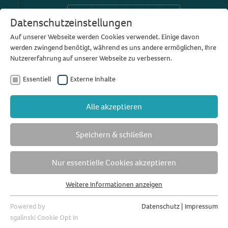
Das sagen unsere Kunden
Datenschutzeinstellungen
Auf unserer Webseite werden Cookies verwendet. Einige davon
werden zwingend benötigt, während es uns andere ermöglichen, Ihre
Nutzererfahrung auf unserer Webseite zu verbessern.
Wir sind persönlich für Sie
Essentiell
Externe Inhalte
da
Alle akzeptieren
Speichern & schließen
Nur essentielle Cookies akzeptieren
Weitere Informationen anzeigen
Essentiell
Essentielle Cookies werden für grundlegende Funktionen der
Powered by
Datenschutz
|
Impressum
Webseite benötigt. Dadurch ist gewährleistet, dass die Webseite
sgalinski Cookie Opt In
einwandfrei funktioniert.