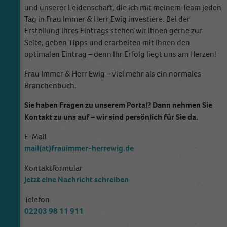
und unserer Leidenschaft, die ich mit meinem Team jeden
cookies store information anonymously and
Tag in Frau Immer & Herr Ewig investiere. Bei der
assign a randomly generated number to
Erstellung Ihres Eintrags stehen wir Ihnen gerne zur
identify unique visitors.
Seite, geben Tipps und erarbeiten mit Ihnen den
optimalen Eintrag – denn Ihr Erfolg liegt uns am Herzen!
Name
_gid
Frau Immer & Herr Ewig – viel mehr als ein normales
Branchenbuch.
Anbieter
Google Analytics
Sie haben Fragen zu unserem Portal? Dann nehmen Sie
Laufzeit
1 Tag
Kontakt zu uns auf – wir sind persönlich für Sie da.
This cookie is installed by Google Analytics.
E-Mail
The cookie is used to store information of
mail(at)frauimmer-herrewig.de
how visitors use a website and helps in
creating an analytics report of how the
Kontaktformular
Zweck
website is doing. The data collected including
Jetzt eine Nachricht schreiben
the number visitors, the source where they
have come from, and the pages visited in an
Telefon
anonymous form.
02203 98 11 911