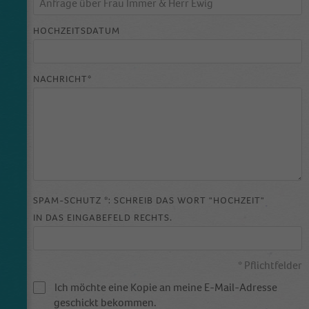
Zweck
website is doing. The data collected including
the number visitors, the source where they
HOCHZEITSDATUM
have come from, and the pages visited in an
anonymous form.
NACHRICHT*
Name
_dt_gtml
Anbieter
Google Tagmanager
Laufzeit
1 Day
This cookie is installed by Google Analytics.
SPAM-SCHUTZ *: SCHREIB DAS WORT "HOCHZEIT"
The cookie is used to store information of
IN DAS EINGABEFELD RECHTS.
how visitors use a website and helps in
creating an analytics report of how the
Zweck
wbsite is doing. The data collected including
the number visitors, the source where they
* Pflichtfelder
have come from, and the pages viisted in an
Ich möchte eine Kopie an meine E-Mail-Adresse
anonymous form.
geschickt bekommen.