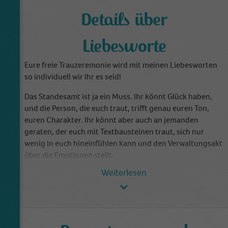
Details über
Liebesworte
Eure freie Trauzeremonie wird mit meinen Liebesworten
so individuell wir Ihr es seid!
Das Standesamt ist ja ein Muss. Ihr könnt Glück haben,
und die Person, die euch traut, trifft genau euren Ton,
euren Charakter. Ihr könnt aber auch an jemanden
geraten, der euch mit Textbausteinen traut, sich nur
wenig in euch hineinfühlen kann und den Verwaltungsakt
über die Emotionen stellt.
Eure FREIE Trauung mit mir hingegen? Die gestalten wir
gemeinsam! Ich freue mich, wenn ich an eurem großen
Tag die Geschichte eurer Liebe erzählen darf: Fröhlich
und feierlich, mit Herz und Humor, authentisch und
empathisch.