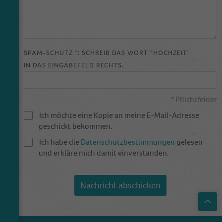
Name
_dt_gtml
Anbieter
Google Tagmanager
SPAM-SCHUTZ *: SCHREIB DAS WORT "HOCHZEIT"
IN DAS EINGABEFELD RECHTS.
Laufzeit
1 Day
This cookie is installed by Google Analytics.
* Pflichtfelder
The cookie is used to store information of
how visitors use a website and helps in
Ich möchte eine Kopie an meine E-Mail-Adresse
creating an analytics report of how the
geschickt bekommen.
Zweck
wbsite is doing. The data collected including
Ich habe die
Datenschutzbestimmungen
gelesen
the number visitors, the source where they
und erkläre mich damit einverstanden.
have come from, and the pages viisted in an
anonymous form.
Nachricht abschicken
Top