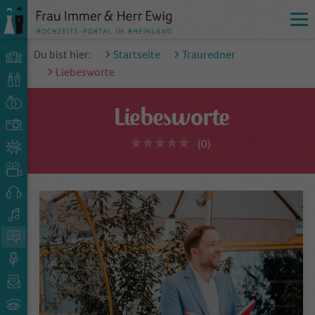
Du bist hier:
Startseite
Trauredner
Liebesworte
Liebesworte
(0)