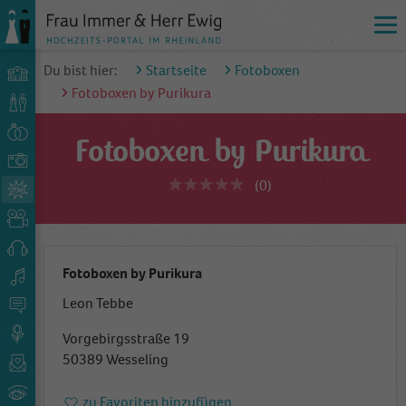
Du bist hier:
Startseite
Fotoboxen
Fotoboxen by Purikura
Fotoboxen by Purikura
(0)
Fotoboxen by Purikura
Leon Tebbe
Vorgebirgsstraße 19
50389 Wesseling
zu Favoriten hinzufügen