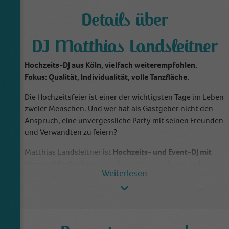
Details über
DJ Matthias Landsleitner
Hochzeits-DJ aus Köln, vielfach weiterempfohlen.
Fokus: Qualität, Individualität, volle Tanzfläche.
Die Hochzeitsfeier ist einer der wichtigsten Tage im Leben
zweier Menschen. Und wer hat als Gastgeber nicht den
Anspruch, eine unvergessliche Party mit seinen Freunden
und Verwandten zu feiern?
Matthias Landsleitner ist
Hochzeits- und Event-DJ mit
Herz und Seele
, der sich auf jede Veranstaltung, jede
Festgesellschaft aufs Neue freut. Der immer auf der
Suche nach der perfekten Kombination aus optimalem
musikalischen Service und gutem persönlichen Kontakt
ist. Und wenn er mit seiner Liebe zur Musik und vielen
Jahren Erfahrung einen Beitrag zu einem unvergesslichen