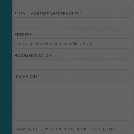
Anbieter
Google Tagmanager
E-MAIL-ADRESSE WIEDERHOLEN*
Laufzeit
1 Day
BETREFF
This cookie is installed by Google Analytics.
The cookie is used to store information of
how visitors use a website and helps in
creating an analytics report of how the
HOCHZEITSDATUM
Zweck
wbsite is doing. The data collected including
the number visitors, the source where they
have come from, and the pages viisted in an
NACHRICHT*
anonymous form.
SPAM-SCHUTZ *: SCHREIB DAS WORT "HOCHZEIT"