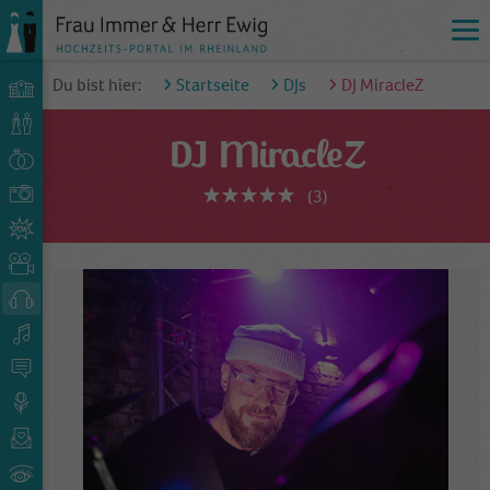
Du bist hier:
Startseite
DJs
DJ MiracleZ
DJ MiracleZ
(3)