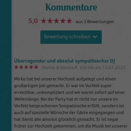
erstelle ich ein maßgeschneidertes Konzept für Euch, das
Kommentare
sowohl Eure individuelle Lieblingsplaylist als auch das
passende technische Equipment für Euch bereithält. Von
5,0
aus 3 Bewertungen
Licht bis Ton – bei mir gibts alles aus einer Hand. Klingt
gut? Dann freu ich mich auf Eure Nachricht!
Bewertung schreiben
Überragender und absolut sympathischer DJ
Denise & Sascha K.
schrieb am 13.07.2022
Mirko hat bei unserer Hochzeit aufgelegt und einen
großartigen Job gemacht. Er war im Vorfeld super
erreichbar, unkompliziert und wir waren sofort auf einer
Wellenlänge. Bei der Party hat er nicht nur unsere im
Vorfeld besprochenen Songwünsche erfüllt, sondern ist
auch auf spezielle Wünsche der Gäste eingegangen und
hat damit alle absolut glücklich gemacht. Er ist sogar
früher zur Hochzeit gekommen, um die Musik bei unserer