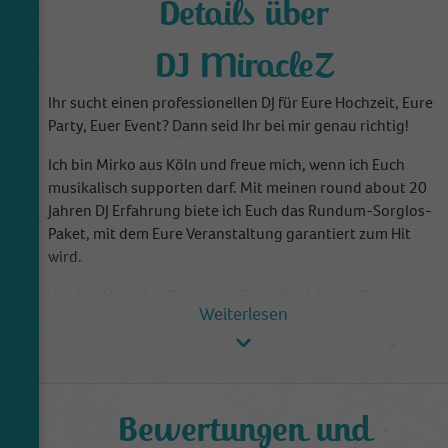
Details über
DJ MiracleZ
Ihr sucht einen professionellen DJ für Eure Hochzeit, Eure
Party, Euer Event? Dann seid Ihr bei mir genau richtig!
Ich bin Mirko aus Köln und freue mich, wenn ich Euch
musikalisch supporten darf. Mit meinen round about 20
Jahren DJ Erfahrung biete ich Euch das Rundum-Sorglos-
Paket, mit dem Eure Veranstaltung garantiert zum Hit
wird.
Von Hip Hop über Pop bis zu Funk, Soul, Latin, Dancehall
oder House – von mir bekommt Ihr alles, was das
Partyherz begehrt und noch viel mehr. Denn nur mit der
perfekten Vorbereitung wird Euer Event auch so richtig
gut.
Deshalb gibts bei mir vor jeder Veranstaltung ein
Bewertungen und
ausführliches Beratungsgespräch. Auf dieser Basis