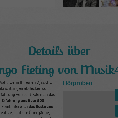
Details über
Ingo Fieting von Musik
Hörproben
Wahl, wenn Ihr einen DJ sucht,
ikrichtungen abdecken soll,
Erfahrung versteht, wie man das
r
Erfahrung aus über 500
n
kombiniere ich
das Beste aus
kreative, saubere Übergänge,