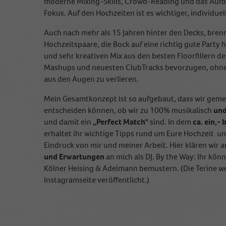
moderne Mixing-Skills, Crowd-Reading und das Au
Fokus. Auf den Hochzeiten ist es wichtiger, individuel
Auch nach mehr als 15 Jahren hinter den Decks, brenn
Hochzeitspaare, die Bock auf eine richtig gute Part
und sehr kreativen Mix aus den besten Floorfillern de
Mashups und neuesten ClubTracks bevorzugen, ohne 
aus den Augen zu verlieren.
Mein Gesamtkonzept ist so aufgebaut, dass wir ge
entscheiden können, ob wir zu 100% musikalisch
un
und damit ein
„Perfect Match“
sind. In dem
ca. ein,-
erhaltet ihr wichtige Tipps rund um Eure Hochzeit u
Eindruck von mir und meiner Arbeit. Hier klären wir a
und Erwartungen
an mich als DJ. By the Way: Ihr kön
Kölner Heising & Adelmann bemustern. (Die Terine w
Instagramseite veröffentlicht.)