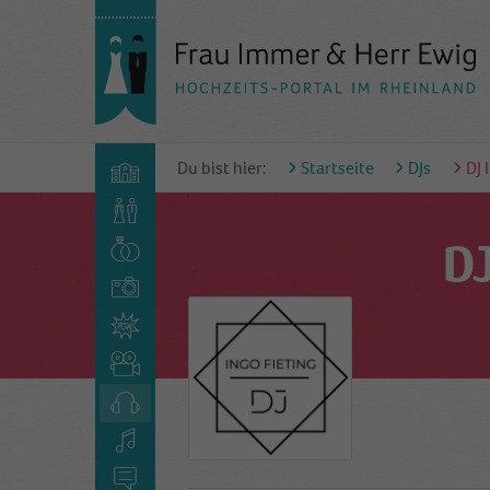
Du bist hier:
Startseite
DJs
DJ 
DJ