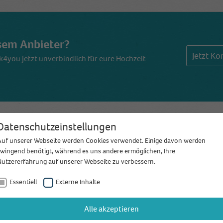
esem Anbieter?
Jetzt K
k4you jetzt unverbindlich für eure Hochzeit
Datenschutzeinstellungen
ertungen und Kommen
Auf unserer Webseite werden Cookies verwendet. Einige davon werden
zwingend benötigt, während es uns andere ermöglichen, Ihre
Nutzererfahrung auf unserer Webseite zu verbessern.
5,0
aus 95 Bewertungen
Essentiell
Externe Inhalte
Alle akzeptieren
Bewertung schreiben