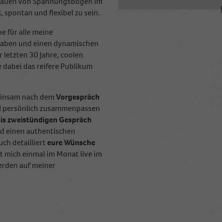
fbauen von Spannungsbögen im
l, spontan und flexibel zu sein.
e für alle meine
y haben und einen dynamischen
r letzten 30 Jahre, coolen
dabei das reifere Publikum
meinsam nach dem
Vorgespräch
d
persönlich zusammenpassen
 bis zweistündigen Gespräch
nd einen authentischen
uch detailliert
eure Wünsche
nt mich einmal im Monat live im
erden auf meiner