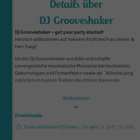
Details über
DJ Grooveshaker
DJ Grooveshaker – get your party started!
Herzlich willkommen auf meinem Profil bei Frau Immer &
Herr Ewig!
Ich bin DJ Grooveshaker aus Köln und schaffe
unvergessliche musikalische Momente bei Hochzeiten,
Geburtstagen und Firmenfeiern sowie als ´Kölsche Jung´
natürlich im bunten Treiben des Kölner Karnevals.
Besonders ans Herz gewachsen sind mir Partys im
Vintage- oder Boho-Style, denn in diesen Settings kann
ich meine musikalischen Vorlieben voll entfalten und als
Discjockey eine ganz persönliche Note setzen.
Downloads
Ich werde häufig für Hochzeiten mit internationalem
Euren perfekten DJ finden – So geht´s
(pdf, 122 KB)
Publikum gebucht, wo ich mit einem Mix aus Global-