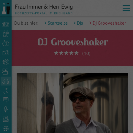
Du bist hier:
Startseite
DJs
DJ Grooveshaker
DJ Grooveshaker
(10)