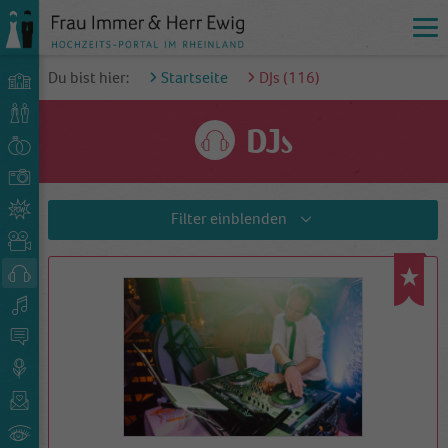
Du bist hier:
Startseite
DJs (
116
)
DJs
Filter
einblenden