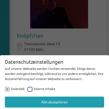
Knöpfchen
Thessaloniki-Allee 13
51103 Köln
Bewertungen
Meine Favoriten
Datenschutzeinstellungen
(2)
hinzufügen
Auf unserer Webseite werden Cookies verwendet. Einige davon
Tanzen ist eine meiner größten Leidenschaften und
werden zwingend benötigt, während es uns andere ermöglichen, Ihre
deswegen bringe ich auch andere Menschen gerne
Nutzererfahrung auf unserer Webseite zu verbessern.
dazu, sich
...
Essentiell
Externe Inhalte
Alle akzeptieren