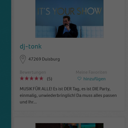
wbsite is doing. The data collected including
the number visitors, the source where they
have come from, and the pages viisted in an
anonymous form.
dj-tonk
47269 Duisburg
Bewertungen
Meine Favoriten
(5)
hinzufügen
MUSIK FÜR ALLE! Es ist DER Tag, es ist DIE Party,
einmalig, unwiederbringlich! Da muss alles passen
und Ihr
...