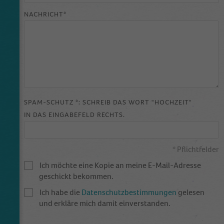
Anbieter
Google Analytics
NACHRICHT*
Laufzeit
1 Tag
This cookie is installed by Google Analytics.
The cookie is used to store information of
how visitors use a website and helps in
creating an analytics report of how the
Zweck
website is doing. The data collected including
SPAM-SCHUTZ *: SCHREIB DAS WORT "HOCHZEIT"
the number visitors, the source where they
IN DAS EINGABEFELD RECHTS.
have come from, and the pages visited in an
anonymous form.
* Pflichtfelder
Name
_dt_gtml
Ich möchte eine Kopie an meine E-Mail-Adresse
geschickt bekommen.
Anbieter
Google Tagmanager
Ich habe die
Datenschutzbestimmungen
gelesen
und erkläre mich damit einverstanden.
Laufzeit
1 Day