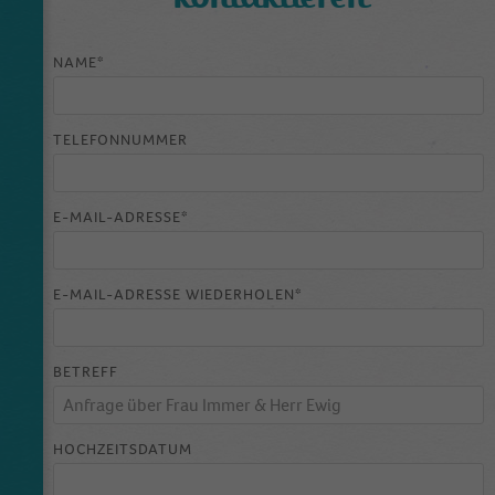
Ist nötig um die Grundfunktion (Favoriten
Zweck
speichern) zu bedienen.
NAME*
Name
_ga
TELEFONNUMMER
Anbieter
Google Analytics
Laufzeit
2 Jahre
E-MAIL-ADRESSE*
This cookie is installed by Google Analytics.
The cookie is used to calculate visitor,
E-MAIL-ADRESSE WIEDERHOLEN*
session, campaign data and keep track of site
Zweck
usage for the site's analytics report. The
cookies store information anonymously and
BETREFF
assign a randomly generated number to
identify unique visitors.
HOCHZEITSDATUM
Name
_gid