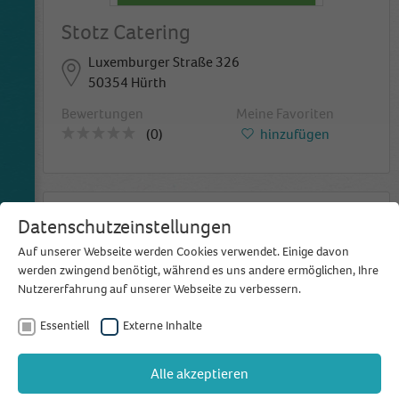
Stotz Catering
Luxemburger Straße 326
50354 Hürth
Bewertungen
Meine Favoriten
(0)
hinzufügen
Datenschutzeinstellungen
Auf unserer Webseite werden Cookies verwendet. Einige davon
werden zwingend benötigt, während es uns andere ermöglichen, Ihre
Nutzererfahrung auf unserer Webseite zu verbessern.
Essentiell
Externe Inhalte
Vivante Partyservice
Alle akzeptieren