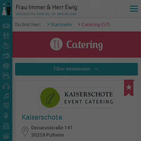
Du bist hier:
Startseite
Catering (
57
)
Catering
Filter
einblenden
Kaiserschote
Donatusstraße 141
50259 Pulheim