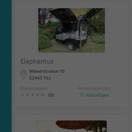
wbsite is doing. The data collected including
the number visitors, the source where they
have come from, and the pages viisted in an
anonymous form.
Elephantus
Wiesenstrasse 10
52445 Titz
Bewertungen
Meine Favoriten
(0)
hinzufügen