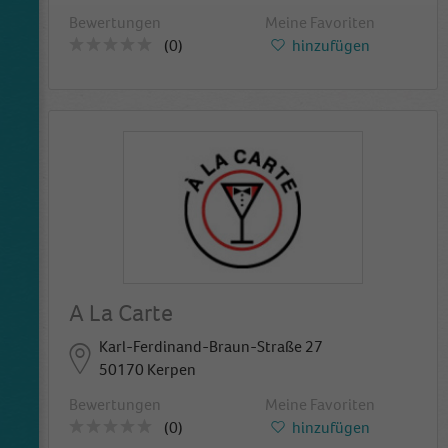
Name
_ga
Bewertungen
Meine Favoriten
(0)
hinzufügen
Anbieter
Google Analytics
Laufzeit
2 Jahre
This cookie is installed by Google Analytics.
The cookie is used to calculate visitor,
session, campaign data and keep track of site
Zweck
usage for the site's analytics report. The
cookies store information anonymously and
assign a randomly generated number to
identify unique visitors.
A La Carte
Name
_gid
Karl-Ferdinand-Braun-Straße 27
50170 Kerpen
Anbieter
Google Analytics
Bewertungen
Meine Favoriten
Laufzeit
1 Tag
(0)
hinzufügen