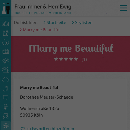
Du bist hier:
Startseite
Stylisten
Marry me Beautiful
Marry me Beautiful
(1)
Marry me Beautiful
Dorothee Meuser-Schaede
Wüllnerstraße 132a
50935 Köln
zu Favoriten hinzufügen