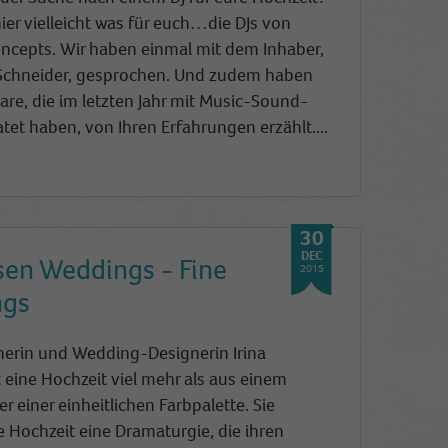
ier vielleicht was für euch…die DJs von
cepts. Wir haben e
inmal mit dem Inhaber,
Schneider, gesprochen. Und zudem haben
are, die im letzten Jahr mit Music-Sound-
tet haben, von Ihren Erfahrungen erzählt....
30
DEC
ssen Weddings - Fine
2015
ngs
nerin und Wedding-Designerin Irina
 eine Hochzeit viel mehr als aus einem
r einer einheitlichen Farbp
alette. Sie
de Hochzeit eine Dramaturgie, die ihren