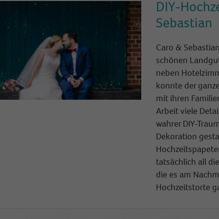
DIY-Hochze
Sebastian
Caro & Sebastia
schönen Landgut
neben Hotelzimm
konnte der ganz
mit ihren Familie
Arbeit viele Deta
wahrer DIY-Trau
Dekoration gesta
Hochzeitspapeter
tatsächlich all d
die es am Nachmi
Hochzeitstorte ga