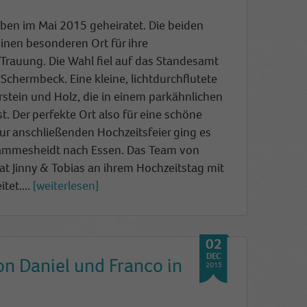
aben im Mai 2015 geheiratet. Die beiden
inen besonderen Ort für ihre
Trauung. Die Wahl fiel auf da
s Standesamt
Schermbeck. Eine kleine, lichtdurchflutete
rstein und Holz, die in einem parkähnlichen
t. Der perfekte Ort also für eine schöne
ur anschließenden Hochzeitsfeier ging es
ammesheidt nach Essen. Das Team von
Jinny & Tobias an ihrem Hochzeitstag mit
tet....
weiterlesen
02
DEC
on Daniel und Franco in
2015