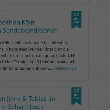
20
DEC
ocation Köln
2015
n Sonderkonditionen
n Köln zählt zu einer der beliebtesten
s in Köln. Kein Wunder, dass dort die
eitsfeiern sehr früh a
usgebucht sind. Für
 freien Termine in 2016 können wir euch
onderkonditionen anbieten....
weiterlesen
09
DEC
on Jinny & Tobias im
2015
 in Schermbeck