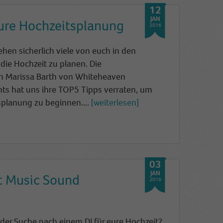
12
JAN
eure Hochzeitsplanung
2016
tehen sicherlich viele von euch in den
die Hochzeit zu planen. Die
in Marissa Barth von Whiteheaven
ts hat uns ihre TOP5 Tipps verraten, um
splanung zu beginnen....
weiterlesen
03
JAN
t Music Sound
2016
f der Suche nach einem DJ für eure Hochzeit?