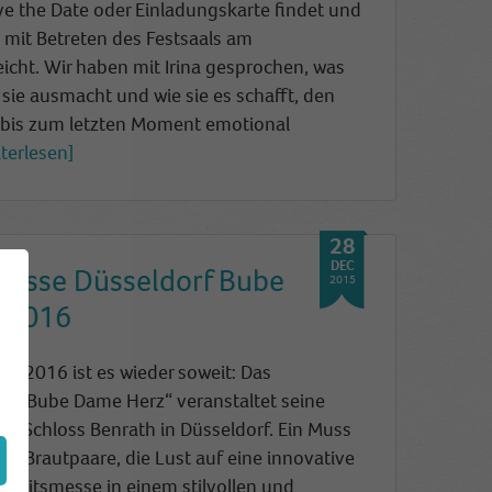
ve the Date oder Einladungskarte findet und
mit Betreten des Festsaals am
eicht. Wir haben mit Irina gesprochen, was
 sie ausmacht und wie sie es schafft, den
 bis zum letzten Moment emotional
terlesen
28
DEC
messe Düsseldorf Bube
2015
 2016
ar 2016 ist es wieder soweit: Das
k „Bube Dame Herz“ veranstaltet seine
im Schloss Benrath in Düsseldo
rf. Ein Muss
gen Brautpaare, die Lust auf eine innovative
hzeitsmesse in einem stilvollen und