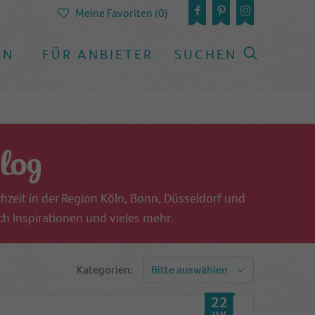
Meine Favoriten (0)
EN
FÜR ANBIETER
SUCHEN
log
hzeit in der Region Köln, Bonn, Düsseldorf und
h Inspirationen und vieles mehr.
Kategorien:
Bitte auswählen
22
JAN