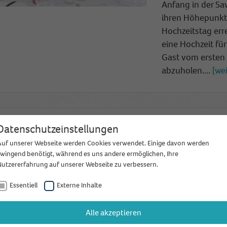
Anfang in der Sa
ihren Höhepunkt 
Hochzeitstag err
eine Hochzeit für
Gast vom ersten
abzuholen....
wei
Hochzeits
Datenschutzeinstellungen
Dame Herz
Auf unserer Webseite werden Cookies verwendet. Einige davon werden
zwingend benötigt, während es uns andere ermöglichen, Ihre
Nutzererfahrung auf unserer Webseite zu verbessern.
Am 23. + 24. Janu
Hochzeitsnetzwer
Essentiell
Externe Inhalte
Hochzeitsmesse 
für alle zukünfti
Alle akzeptieren
und kreative Hoc