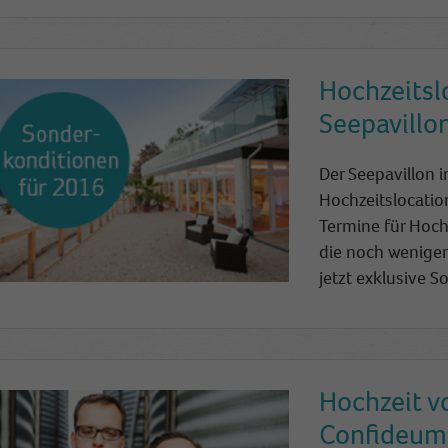
Name
_ga
Anbieter
Google Analytics
Hochzeitsl
Laufzeit
2 Jahre
Seepavillo
This cookie is installed by Google Analytics. The
cookie is used to calculate visitor, session, campaign
Der Seepavillon i
data and keep track of site usage for the site's
Zweck
Hochzeitslocation
analytics report. The cookies store information
Termine für Hochz
anonymously and assign a randomly generated
die noch wenigen
number to identify unique visitors.
jetzt exklusive S
Name
_gid
Anbieter
Google Analytics
Hochzeit v
Laufzeit
1 Tag
Confideum
This cookie is installed by Google Analytics. The