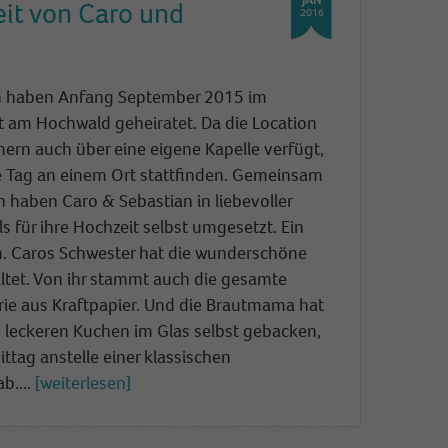
it von Caro und
2016
n haben Anfang September 2015 im
 am Hochwald geheiratet. Da die Location
ern auch über eine eigene K
apelle verfügt,
e Tag an einem Ort stattfinden. Gemeinsam
n haben Caro & Sebastian in liebevoller
ils für ihre Hochzeit selbst umgesetzt. Ein
m. Caros Schwester hat die wunderschöne
ltet. Von ihr stammt auch die gesamte
ie aus Kraftpapier. Und die Brautmama hat
ie leckeren Kuchen im Glas selbst gebacken,
ttag anstelle einer klassischen
b....
weiterlesen