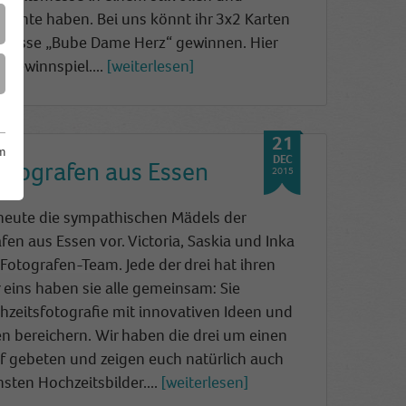
iente haben. Bei uns könnt ihr 3x2 Karten
tsmesse „Bube Dame Herz“ gewinnen. Hier
 Gewinnspiel....
weiterlesen
21
m
DEC
otografen aus Essen
2015
 heute die sympathischen Mädels der
en aus Essen vor. Victoria, Saskia und Inka
 Fotografen-Team. Jed
e der drei hat ihren
r eins haben sie alle gemeinsam: Sie
zeitsfotografie mit innovativen Ideen und
n bereichern. Wir haben die drei um einen
ef gebeten und zeigen euch natürlich auch
nsten Hochzeitsbilder....
weiterlesen