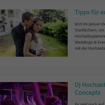
Tipps für 
Jetzt im Januar s
Startlöchern, um 
Hochzeitsplaner
W
eddings & Even
mit der Hochzeit
DJ Hochzei
Concepts
Ihr seid noch au