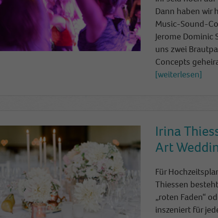
Dann haben wir h
Music-Sound-Con
Jerome Dominic 
uns zwei Brautpa
Concepts geheira
weiterlesen
Irina Thie
Art Weddi
Für Hochzeitspla
Thiessen besteht
„roten Faden“ ode
inszeniert für je