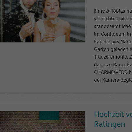
cookie is used to store information of how visitors
Jinny & Tobias h
use a website and helps in creating an analytics
wünschten sich e
Zweck
report of how the website is doing. The data
collected including the number visitors, the source
standesamtliche 
where they have come from, and the pages visited
im Confideum in 
in an anonymous form.
Kapelle aus Natu
Garten gelegen is
Trauzeremonie. Z
Name
_dt_gtml
dann zu Bauer K
Anbieter
Google Tagmanager
CHARMEWEDD hat 
der Kamera beglei
Laufzeit
1 Day
This cookie is installed by Google Analytics. The
cookie is used to store information of how visitors
use a website and helps in creating an analytics
Hochzeit v
Zweck
report of how the wbsite is doing. The data collected
including the number visitors, the source where
Ratingen
they have come from, and the pages viisted in an